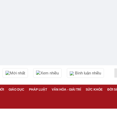
Mới nhất
Xem nhiều
Bình luận nhiều
IỚI
GIÁO DỤC
PHÁP LUẬT
VĂN HÓA - GIẢI TRÍ
SỨC KHỎE
ĐỜI S