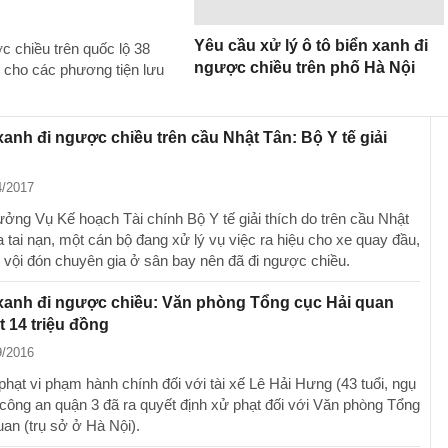
Yêu cầu xử lý ô tô biển xanh đi
c chiều trên quốc lộ 38
ngược chiều trên phố Hà Nội
 cho các phương tiện lưu
xanh đi ngược chiều trên cầu Nhật Tân: Bộ Y tế giải
4/2017
ưởng Vụ Kế hoạch Tài chính Bộ Y tế giải thích do trên cầu Nhật
 tai nạn, một cán bộ đang xử lý vụ việc ra hiệu cho xe quay đầu,
 vội đón chuyên gia ở sân bay nên đã đi ngược chiều.
xanh đi ngược chiều: Văn phòng Tổng cục Hải quan
t 14 triệu đồng
9/2016
phạt vi phạm hành chính đối với tài xế Lê Hải Hưng (43 tuổi, ngụ
 công an quận 3 đã ra quyết định xử phạt đối với Văn phòng Tổng
uan (trụ sở ở Hà Nội).