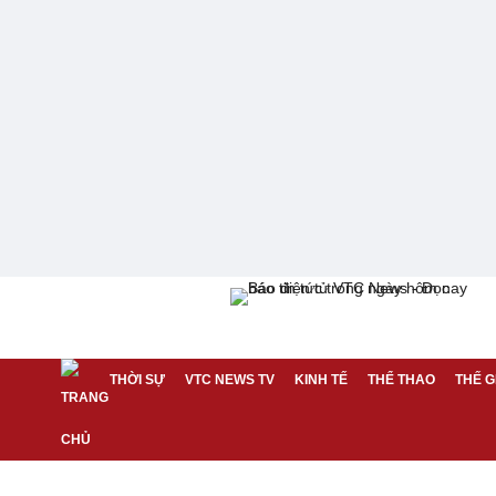
THỜI SỰ
VTC NEWS TV
KINH TẾ
THỂ THAO
THẾ G