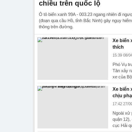
chiều trên quốc lộ
Ô tô biển xanh 99A - 003.23 ngang nhiên đi ngượ
(đoạn qua cầu Hồ, tỉnh Bắc Ninh) gây nguy hiểm
thông trên đường.
Xe biển 
thích
15:39 08/0
Phó Vụ tr
Tân xảy ra
xe của Bộ
Xe biển 
chịu phạ
17:42 27/0
Ngoài xử 
quận 12),
cục Hải q