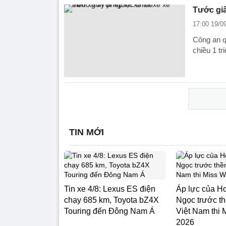
Tước giấ
17:00 19/0
Công an q
chiều 1 tr
TIN MỚI
Tin xe 4/8: Lexus ES điện
Áp lực của H
chạy 685 km, Toyota bZ4X
Ngọc trước th
Touring đến Đông Nam Á
Việt Nam thi 
2026