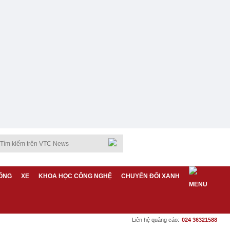
ỐNG
XE
KHOA HỌC CÔNG NGHỆ
CHUYỂN ĐỔI XANH
Liên hệ quảng cáo:
024 36321588