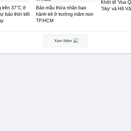
Khởi tố 'Vua Q
 trên 37°C ở
Bảo mẫu thừa nhận bạo
'Sky' và Hồ V
ự báo thời tiết
hành trẻ ở trường mầm non
ày
TP.HCM
Xem thêm