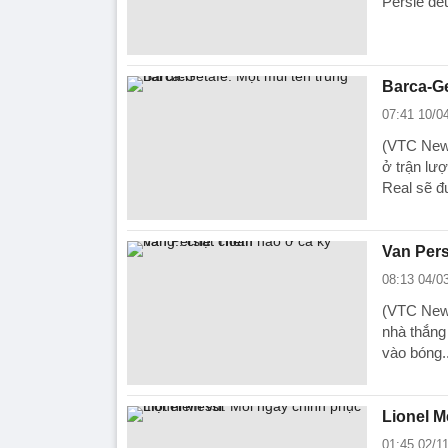
Persie đề
Barca-Ge
07:41 10/0
(VTC News
ở trận lư
Real sẽ đ
Van Pers
08:13 04/0
(VTC News
nhà thắng
vào bóng..
Lionel M
01:45 02/1