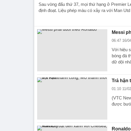
Sau vòng đấu thứ 37, mọi thứ hạng ở Premier 
định đoạt. Liệu phép màu có xảy ra với Man Utd
Messi ph
06:47 16/0
Với hiệu 
bóng đá t
dữ dội nhấ
Trả hận 
01:10 11/0
(VTC News
được bước
Ronaldo 