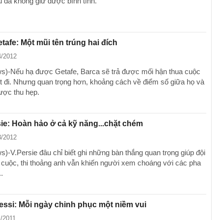
u đã không giữ được bình tĩnh.
tafe: Một mũi tên trúng hai đích
4/2012
)-Nếu hạ được Getafe, Barca sẽ trả được mối hận thua cuộc
ợt đi. Nhưng quan trọng hơn, khoảng cách về điểm số giữa họ và
ược thu hẹp.
ie: Hoàn hảo ở cả kỹ năng...chặt chém
3/2012
)-V.Persie đâu chỉ biết ghi những bàn thắng quan trọng giúp đội
 cuộc, thi thoảng anh vẫn khiến người xem choáng với các pha
.
essi: Mỗi ngày chinh phục một niềm vui
1/2011