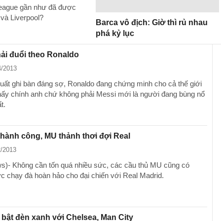
League gần như đã được
 và Liverpool?
Barca vô địch: Giờ thì rủ nhau
phá kỷ lục
ải đuổi theo Ronaldo
4/2013
suất ghi bàn đáng sợ, Ronaldo đang chứng minh cho cả thế giới
hấy chính anh chứ không phải Messi mới là người đang bùng nổ
t.
thành công, MU thảnh thơi đợi Real
2/2013
)- Không cần tốn quá nhiều sức, các cầu thủ MU cũng có
 chạy đà hoàn hảo cho đại chiến với Real Madrid.
bật đèn xanh với Chelsea, Man City