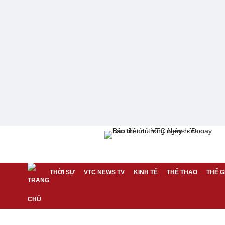
THỜI SỰ
VTC NEWS TV
KINH TẾ
THỂ THAO
THẾ G