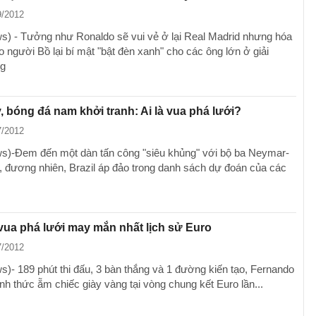
9/2012
) - Tưởng như Ronaldo sẽ vui vẻ ở lại Real Madrid nhưng hóa
o người Bồ lại bí mật "bật đèn xanh" cho các ông lớn ở giải
ng
 bóng đá nam khởi tranh: Ai là vua phá lưới?
7/2012
)-Đem đến một dàn tấn công "siêu khủng" với bộ ba Neymar-
, đương nhiên, Brazil áp đảo trong danh sách dự đoán của các
vua phá lưới may mắn nhất lịch sử Euro
7/2012
- 189 phút thi đấu, 3 bàn thắng và 1 đường kiến tạo, Fernando
nh thức ẵm chiếc giày vàng tại vòng chung kết Euro lần...