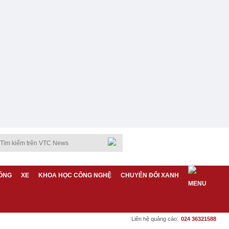
ỐNG
XE
KHOA HỌC CÔNG NGHỆ
CHUYỂN ĐỔI XANH
Liên hệ quảng cáo:
024 36321588