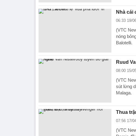
Nhà cái đ
06:33 19/0
(VTC News
nóng bỏng
Balotelli.
Ruud Van
08:00 15/0
(VTC News
sút lừng 
Malaga.
Thua trậ
07:56 17/0
(VTC News