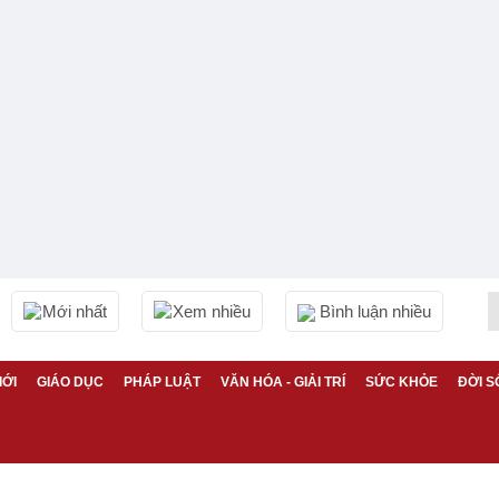
Mới nhất
Xem nhiều
Bình luận nhiều
IỚI
GIÁO DỤC
PHÁP LUẬT
VĂN HÓA - GIẢI TRÍ
SỨC KHỎE
ĐỜI S