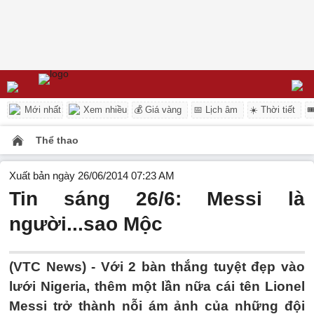
Mới nhất
Xem nhiều
💰 Giá vàng
📅 Lịch âm
☀️ Thời tiết

Thể thao
Xuất bản ngày 26/06/2014 07:23 AM
Tin sáng 26/6: Messi là
người...sao Mộc
(VTC News) - Với 2 bàn thắng tuyệt đẹp vào
lưới Nigeria, thêm một lần nữa cái tên Lionel
Messi trở thành nỗi ám ảnh của những đội