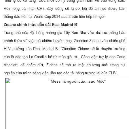
“những cỗ xe tăng” Đức mới có hy vọng giành tấm vé vào vòng sau.
Với riêng cá nhân CR7, đây cũng sẽ là cơ hội để anh có được bàn
thắng đầu tiên tại World Cup 2014 sau 2 trận liên tiếp tịt ngòi.
Zidane chính thức dẫn dắt Real Madrid B
Trang chủ của đội bóng hoàng gia Tây Ban Nha vừa đưa ra thông báo
chính thức về việc bổ nhiệm huyền thoại Zinedine Zidane vào chiếc ghế
HLV trưởng của Real Madrid B: “Zinedine Zidane sẽ là thuyền trưởng
của lò đào tạo La Castilla kể từ mùa giải tới. Công việc trợ lý cho Carlo
Ancelotti đã chấm dứt, Zidane sẽ mở ra một chương mới trong sự
nghiệp của mình bằng việc đào tạo các tài năng tương lai của CLB”.