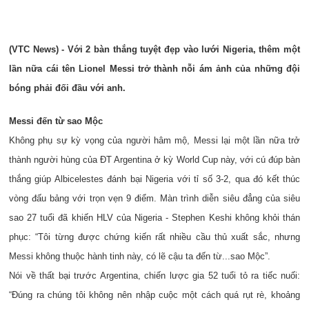
(VTC News) - Với 2 bàn thắng tuyệt đẹp vào lưới Nigeria, thêm một
lần nữa cái tên Lionel Messi trở thành nỗi ám ảnh của những đội
bóng phải đối đầu với anh.
Messi đến từ sao Mộc
Không phụ sự kỳ vọng của người hâm mộ, Messi lại một lần nữa trở
thành người hùng của ĐT Argentina ở kỳ World Cup này, với cú đúp bàn
thắng giúp Albicelestes đánh bại Nigeria với tỉ số 3-2, qua đó kết thúc
vòng đấu bảng với trọn vẹn 9 điểm. Màn trình diễn siêu đẳng của siêu
sao 27 tuổi đã khiến HLV của Nigeria - Stephen Keshi không khỏi thán
phục: “Tôi từng được chứng kiến rất nhiều cầu thủ xuất sắc, nhưng
Messi không thuộc hành tinh này, có lẽ cậu ta đến từ...sao Mộc”.
Nói về thất bại trước Argentina, chiến lược gia 52 tuổi tỏ ra tiếc nuối:
“Đúng ra chúng tôi không nên nhập cuộc một cách quá rụt rè, khoảng