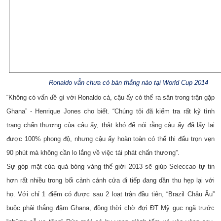
Ronaldo vẫn chưa có bàn thắng nào tại World Cup 2014
“Không có vấn đề gì với Ronaldo cả, cậu ấy có thể ra sân trong trận gặp
Ghana” - Henrique Jones cho biết. “Chúng tôi đã kiểm tra rất kỹ tình
trạng chấn thương của cậu ấy, thật khó để nói rằng cậu ấy đã lấy lại
được 100% phong độ, nhưng cậu ấy hoàn toàn có thể thi đấu trọn vẹn
90 phút mà không cần lo lắng về việc tái phát chấn thương”.
Sự góp mặt của quả bóng vàng thế giới 2013 sẽ giúp Seleccao tự tin
hơn rất nhiều trong bối cảnh cánh cửa đi tiếp đang dần thu hẹp lại với
họ. Với chỉ 1 điểm có được sau 2 loạt trận đầu tiên, “Brazil Châu Âu”
buộc phải thắng đậm Ghana, đồng thời chờ đợi ĐT Mỹ gục ngã trước