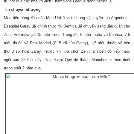
trụ cột của các nhà vô địch Champions League trong tương lai.
Tin chuyển nhượng
Mục tiêu hàng đầu của Man Utd ở vị trí trung vệ, tuyển thủ Argentina -
Ezequiel Garay đã chính thức rời Benfica để chuyển sang đầu quân cho
Zenit với mức giá 15 triệu Euro. Trong đó, 6 triệu thuộc về Benfica, 7,5
triệu thuộc về Real Madrid (CLB cũ của Garay), 1,5 triệu thuộc về bên
thứ 3 sở hữu Garay. Trước khi lựa chọn Zenit làm bến đỗ tiếp theo,
ngôi sao 28 tuổi này từng được Quỷ đỏ thành Manchester theo đuổi
trong suốt 2 năm qua.