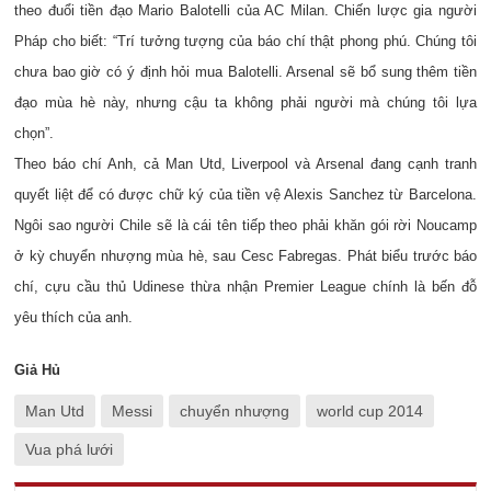
theo đuổi tiền đạo Mario Balotelli của AC Milan. Chiến lược gia người
Pháp cho biết: “Trí tưởng tượng của báo chí thật phong phú. Chúng tôi
chưa bao giờ có ý định hỏi mua Balotelli. Arsenal sẽ bổ sung thêm tiền
đạo mùa hè này, nhưng cậu ta không phải người mà chúng tôi lựa
chọn”.
Theo báo chí Anh, cả Man Utd, Liverpool và Arsenal đang cạnh tranh
quyết liệt để có được chữ ký của tiền vệ Alexis Sanchez từ Barcelona.
Ngôi sao người Chile sẽ là cái tên tiếp theo phải khăn gói rời Noucamp
ở kỳ chuyển nhượng mùa hè, sau Cesc Fabregas. Phát biểu trước báo
chí, cựu cầu thủ Udinese thừa nhận Premier League chính là bến đỗ
yêu thích của anh.
Giả Hủ
Man Utd
Messi
chuyển nhượng
world cup 2014
Vua phá lưới