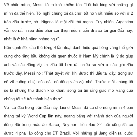
Về phần mình, Messi tỏ ra khá khiêm tốn: “Tôi hài lòng với những gì
mình đã thể hiện. Tôi nghĩ chúng tôi đã chơi tốt hơn rất nhiều so với ở 2
trân đấu trước, bởi Nigeria là một đối thủ mạnh. Tuy nhiên, Argentina
vẫn cò rất nhiều điều phải cải thiện nếu muốn đi sâu tại giải đấu này,
nhất là ở khả năng phòng ngự”.
Bên cạnh đó, cầu thủ từng 4 lần đoạt danh hiệu quả bóng vàng thế giới
cũng cho rằng bầu không khí quen thuộc ở Nam Mỹ chính là lý do giúp
anh và các đồng đội thi đấu tốt hơn rất nhiều so với ở các giải đấu
trước đây. Messi nói: “Thật tuyệt vời khi được thi đấu tại đây, trong sự
cổ vũ cuồng nhiệt của các cổ động viên đội nhà. Trước mắt chúng tôi
sẽ là những thử thách khó khăn, song tôi tin rằng giấc mơ vàng của
chúng tôi sẽ trở thành hiện thực”.
Với cú đúp trong trận đấu này, Lionel Messi đã có cho riêng mình 4 bàn
thắng tại kỳ World Cup lần này, ngang bằng với thành tích của người
đồng đội trong màu áo Barca, Neymar. Tiền đạo 22 tuổi cũng đã có
được 4 pha lập công cho ĐT Brazil. Với những gì đang diễn ra, cuộc