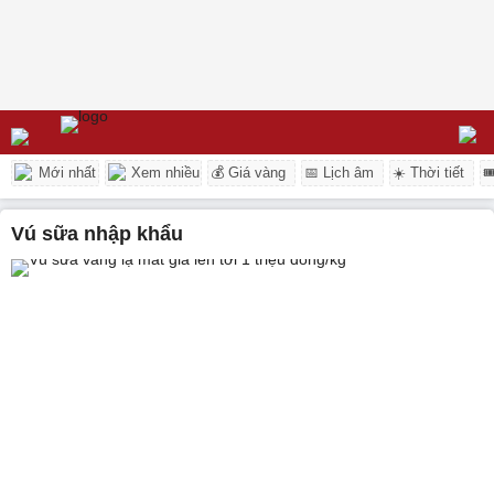
Mới nhất
Xem nhiều
💰 Giá vàng
📅 Lịch âm
☀️ Thời tiết

vú sữa nhập khẩu