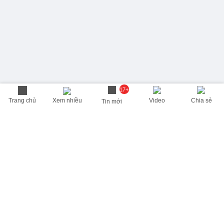
17+
Trang chủ
Xem nhiều
Video
Chia sẻ
Tin mới