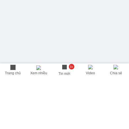
3+
Trang chủ
Xem nhiều
Video
Chia sẻ
Tin mới