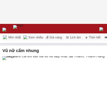
Mới nhất
Xem nhiều
💰 Giá vàng
📅 Lịch âm
☀️ Thời tiết

vũ nữ cẩm nhung