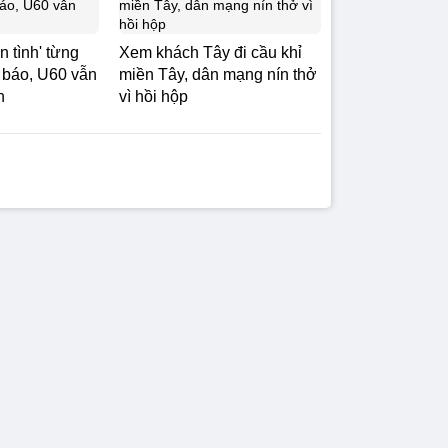
 tình' từng
Xem khách Tây đi cầu khỉ
 báo, U60 vẫn
miền Tây, dân mạng nín thở
n
vì hồi hộp