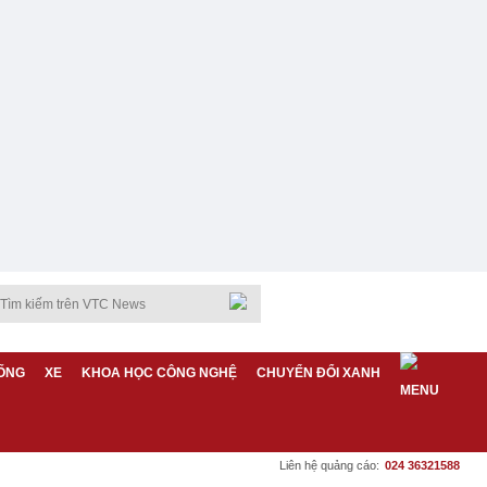
ỐNG
XE
KHOA HỌC CÔNG NGHỆ
CHUYỂN ĐỔI XANH
Liên hệ quảng cáo:
024 36321588