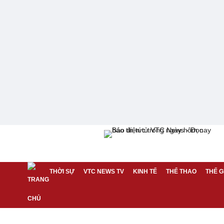
THỜI SỰ
VTC NEWS TV
KINH TẾ
THỂ THAO
THẾ G