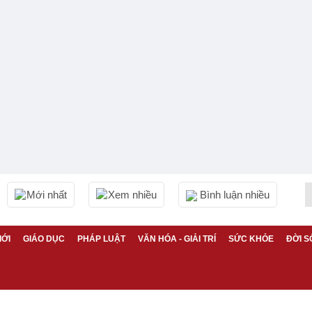
Mới nhất
Xem nhiều
Bình luận nhiều
IỚI
GIÁO DỤC
PHÁP LUẬT
VĂN HÓA - GIẢI TRÍ
SỨC KHỎE
ĐỜI S