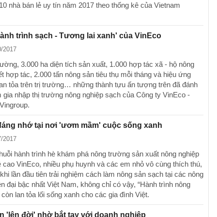
10 nhà bán lẻ uy tín năm 2017 theo thống kê của Vietnam
ành trình sạch - Tương lai xanh' của VinEco
0/2017
ường, 3.000 ha diện tích sản xuất, 1.000 hợp tác xã - hộ nông
ết hợp tác, 2.000 tấn nông sản tiêu thụ mỗi tháng và hiệu ứng
lan tỏa trên trị trường… những thành tựu ấn tượng trên đã đánh
 gia nhập thị trường nông nghiệp sạch của Công ty VinEco -
Vingroup.
đáng nhớ tại nơi 'ươm mầm' cuộc sống xanh
7/2017
chuỗi hành trình hè khám phá nông trường sản xuất nông nghiệp
 cao VinEco, nhiều phụ huynh và các em nhỏ vô cùng thích thú,
khi lần đầu tiên trải nghiệm cách làm nông sản sạch tại các nông
ện đại bậc nhất Việt Nam, không chỉ có vậy, “Hành trình nông
còn lan tỏa lối sống xanh cho các gia đình Việt.
 'lên đời' nhờ bắt tay với doanh nghiệp