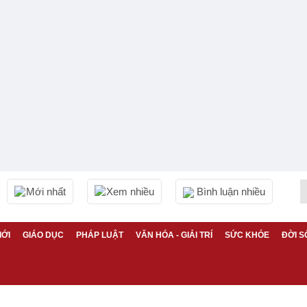
Mới nhất
Xem nhiều
Bình luận nhiều
IỚI
GIÁO DỤC
PHÁP LUẬT
VĂN HÓA - GIẢI TRÍ
SỨC KHỎE
ĐỜI S