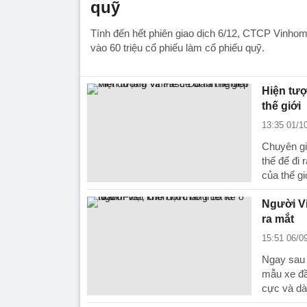
quỹ
Tính đến hết phiên giao dịch 6/12, CTCP Vinho
vào 60 triệu cổ phiếu làm cổ phiếu quỹ.
Hiện tượ
thế giới
13:35 01/1
Chuyên gi
thế để đi
của thế gi
Người Vi
ra mắt
15:51 06/0
Ngay sau k
mẫu xe đầu
cực và dà