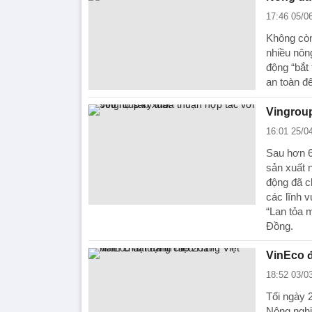
17:46 05/0
Không còn
nhiều nôn
động “bắt
an toàn đ
Vingroup
16:01 25/0
Sau hơn 6
sản xuất 
động đã c
các lĩnh 
“Lan tỏa 
Đồng.
VinEco đ
18:52 03/0
Tối ngày 
Nông nghi