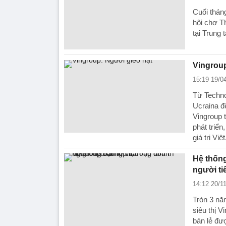
Cuối thán
hội chợ T
tại Trung
Vingroup
15:19 19/0
Từ Technoc
Ucraina đ
Vingroup t
phát triển
giá trị Việt
Hệ thống
người ti
14:12 20/1
Tròn 3 nă
siêu thị 
bán lẻ đư