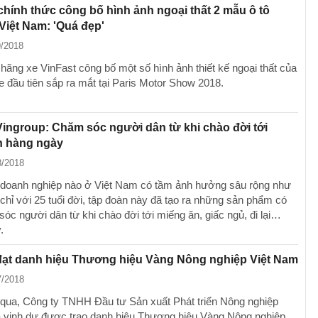
chính thức công bố hình ảnh ngoại thất 2 mẫu ô tô
Việt Nam: 'Quá đẹp'
9/2018
 hãng xe VinFast công bố một số hình ảnh thiết kế ngoại thất của
e đầu tiên sắp ra mắt tại Paris Motor Show 2018.
ingroup: Chăm sóc người dân từ khi chào đời tới
n hàng ngày
8/2018
doanh nghiệp nào ở Việt Nam có tầm ảnh hưởng sâu rộng như
 chỉ với 25 tuổi đời, tập đoàn này đã tạo ra những sản phẩm có
óc người dân từ khi chào đời tới miếng ăn, giấc ngủ, đi lại…
.
đạt danh hiệu Thương hiệu Vàng Nông nghiệp Việt Nam
7/2018
 qua, Công ty TNHH Đầu tư Sản xuất Phát triển Nông nghiệp
 vinh dự được trao danh hiệu Thương hiệu Vàng Nông nghiệp