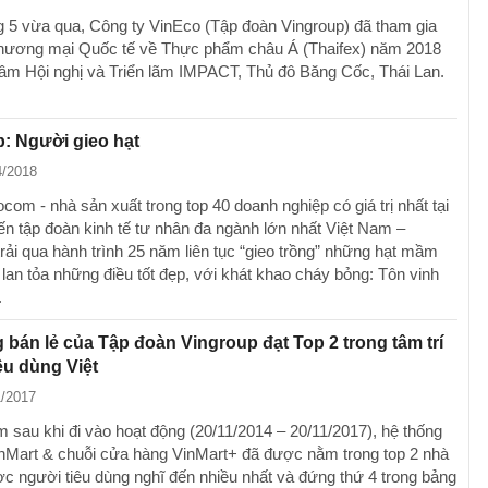
g 5 vừa qua, Công ty VinEco (Tập đoàn Vingroup) đã tham gia
hương mại Quốc tế về Thực phẩm châu Á (Thaifex) năm 2018
 tâm Hội nghị và Triển lãm IMPACT, Thủ đô Băng Cốc, Thái Lan.
: Người gieo hạt
4/2018
om - nhà sản xuất trong top 40 doanh nghiệp có giá trị nhất tại
ến tập đoàn kinh tế tư nhân đa ngành lớn nhất Việt Nam –
rải qua hành trình 25 năm liên tục “gieo trồng” những hạt mầm
, lan tỏa những điều tốt đẹp, với khát khao cháy bỏng: Tôn vinh
.
 bán lẻ của Tập đoàn Vingroup đạt Top 2 trong tâm trí
êu dùng Việt
1/2017
m sau khi đi vào hoạt động (20/11/2014 – 20/11/2017), hệ thống
VinMart & chuỗi cửa hàng VinMart+ đã được nằm trong top 2 nhà
ợc người tiêu dùng nghĩ đến nhiều nhất và đứng thứ 4 trong bảng