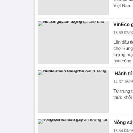
Việt Nam.
VinEco g
13:59 02/0
Lần đầu 
chợ Rung
tượng mạ
bản cùng
'Hành tr
14:37 16/0
Từ trung 
thức khởi
Nông sản
15:54 04/0