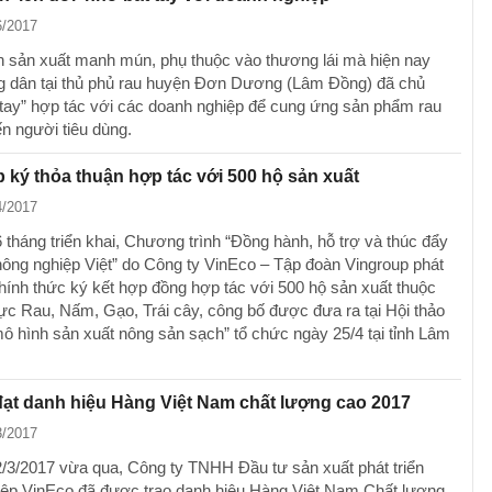
6/2017
 sản xuất manh mún, phụ thuộc vào thương lái mà hiện nay
g dân tại thủ phủ rau huyện Đơn Dương (Lâm Đồng) đã chủ
 tay” hợp tác với các doanh nghiệp để cung ứng sản phẩm rau
ến người tiêu dùng.
 ký thỏa thuận hợp tác với 500 hộ sản xuất
4/2017
 tháng triển khai, Chương trình “Đồng hành, hỗ trợ và thúc đẩy
nông nghiệp Việt” do Công ty VinEco – Tập đoàn Vingroup phát
hính thức ký kết hợp đồng hợp tác với 500 hộ sản xuất thuộc
vực Rau, Nấm, Gạo, Trái cây, công bố được đưa ra tại Hội thảo
mô hình sản xuất nông sản sạch” tổ chức ngày 25/4 tại tỉnh Lâm
ạt danh hiệu Hàng Việt Nam chất lượng cao 2017
3/2017
2/3/2017 vừa qua, Công ty TNHH Đầu tư sản xuất phát triển
ệp VinEco đã được trao danh hiệu Hàng Việt Nam Chất lượng