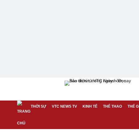
THỜI SỰ
VTC NEWS TV
KINH TẾ
THỂ THAO
THẾ G