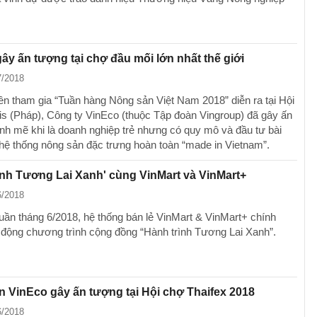
ây ấn tượng tại chợ đầu mối lớn nhất thế giới
7/2018
tiên tham gia “Tuần hàng Nông sản Việt Nam 2018” diễn ra tại Hội
is (Pháp), Công ty VinEco (thuộc Tập đoàn Vingroup) đã gây ấn
nh mẽ khi là doanh nghiệp trẻ nhưng có quy mô và đầu tư bài
 hệ thống nông sản đặc trưng hoàn toàn “made in Vietnam”.
ình Tương Lai Xanh' cùng VinMart và VinMart+
6/2018
tuần tháng 6/2018, hệ thống bán lẻ VinMart & VinMart+ chính
 động chương trình cộng đồng “Hành trình Tương Lai Xanh”.
 VinEco gây ấn tượng tại Hội chợ Thaifex 2018
6/2018