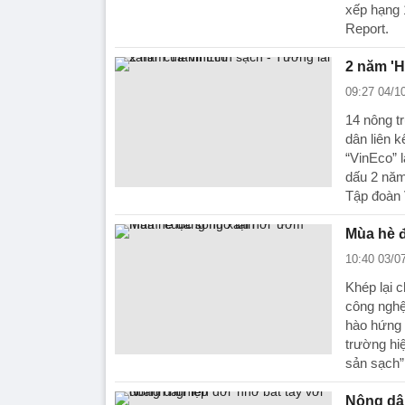
xếp hạng 
Report.
2 năm 'H
09:27 04/1
14 nông tr
dân liên k
“VinEco” 
dấu 2 năm
Tập đoàn 
Mùa hè 
10:40 03/0
Khép lại 
công nghệ
hào hứng 
trường hi
sản sạch” 
Nông dân