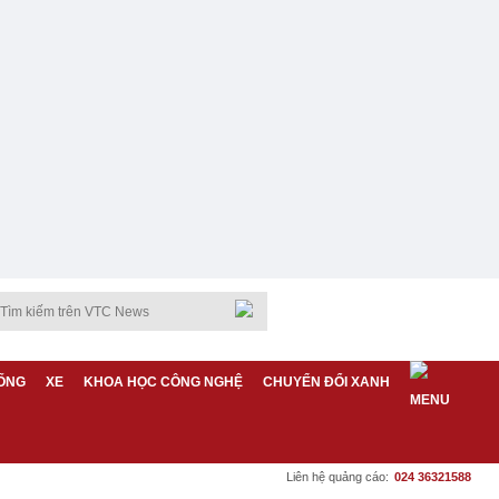
ỐNG
XE
KHOA HỌC CÔNG NGHỆ
CHUYỂN ĐỔI XANH
Liên hệ quảng cáo:
024 36321588