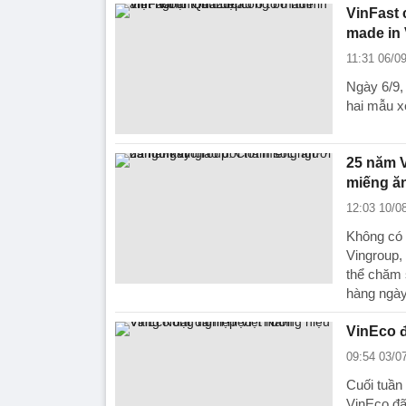
VinFast 
made in 
11:31 06/0
Ngày 6/9,
hai mẫu x
25 năm V
miếng ă
12:03 10/0
Không có 
Vingroup,
thể chăm s
hàng ngày
VinEco 
09:54 03/0
Cuối tuần
VinEco đã