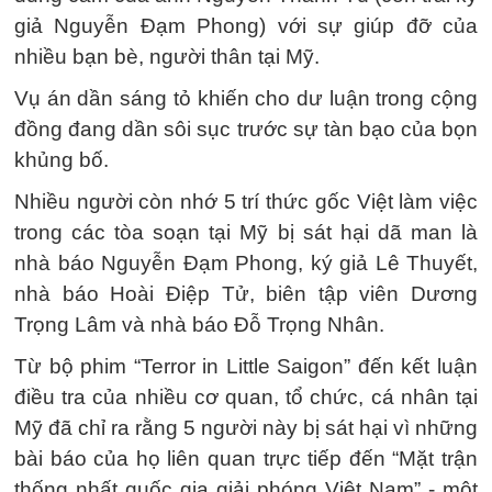
giả Nguyễn Đạm Phong) với sự giúp đỡ của
nhiều bạn bè, người thân tại Mỹ.
Vụ án dần sáng tỏ khiến cho dư luận trong cộng
đồng đang dần sôi sục trước sự tàn bạo của bọn
khủng bố.
Nhiều người còn nhớ 5 trí thức gốc Việt làm việc
trong các tòa soạn tại Mỹ bị sát hại dã man là
nhà báo Nguyễn Đạm Phong, ký giả Lê Thuyết,
nhà báo Hoài Điệp Tử, biên tập viên Dương
Trọng Lâm và nhà báo Đỗ Trọng Nhân.
Từ bộ phim “Terror in Little Saigon” đến kết luận
điều tra của nhiều cơ quan, tổ chức, cá nhân tại
Mỹ đã chỉ ra rằng 5 người này bị sát hại vì những
bài báo của họ liên quan trực tiếp đến “Mặt trận
thống nhất quốc gia giải phóng Việt Nam” - một