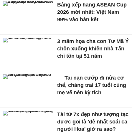
Bảng xếp hạng ASEAN Cup
2026 mới nhất: Việt Nam
99% vào bán kết
3 mầm họa cha con Tư Mã Ý
chôn xuống khiến nhà Tấn
chỉ tồn tại 51 năm
Tai nạn cướp đi nửa cơ
thể, chàng trai 17 tuổi cùng
mẹ vẽ nên kỳ tích
Tài tử 7x đẹp như tượng tạc
được gọi là 'đệ nhất soái ca
người Hoa' giờ ra sao?