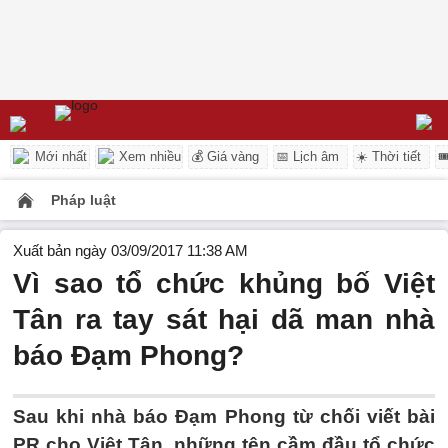
Mới nhất
Xem nhiều
💰 Giá vàng
📅 Lịch âm
☀️ Thời tiết

Pháp luật
Xuất bản ngày 03/09/2017 11:38 AM
Vì sao tổ chức khủng bố Việt
Tân ra tay sát hại dã man nhà
báo Đạm Phong?
Sau khi nhà báo Đạm Phong từ chối viết bài
PR cho Việt Tân, những tên cầm đầu tổ chức