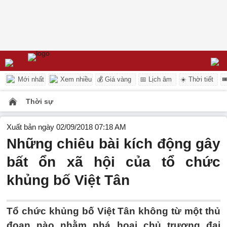
Mới nhất
Xem nhiều
💰 Giá vàng
📅 Lịch âm
☀️ Thời tiết

Thời sự
Xuất bản ngày 02/09/2018 07:18 AM
Những chiêu bài kích động gây
bất ổn xã hội của tổ chức
khủng bố Việt Tân
Tổ chức khủng bố Việt Tân không từ một thủ
đoạn nào nhằm phá hoại chủ trương đại