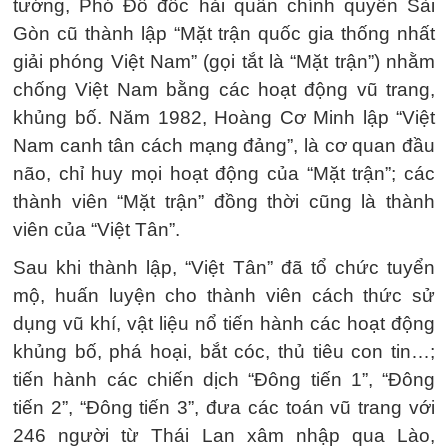
tướng, Phó Đô đốc hải quân chính quyền Sài
Gòn cũ thành lập “Mặt trận quốc gia thống nhất
giải phóng Việt Nam” (gọi tắt là “Mặt trận”) nhằm
chống Việt Nam bằng các hoạt động vũ trang,
khủng bố. Năm 1982, Hoàng Cơ Minh lập “Việt
Nam canh tân cách mạng đảng”, là cơ quan đầu
não, chỉ huy mọi hoạt động của “Mặt trận”; các
thành viên “Mặt trận” đồng thời cũng là thành
viên của “Việt Tân”.
Sau khi thành lập, “Việt Tân” đã tổ chức tuyển
mộ, huấn luyện cho thành viên cách thức sử
dụng vũ khí, vật liệu nổ tiến hành các hoạt động
khủng bố, phá hoại, bắt cóc, thủ tiêu con tin…;
tiến hành các chiến dịch “Đông tiến 1”, “Đông
tiến 2”, “Đông tiến 3”, đưa các toán vũ trang với
246 người từ Thái Lan xâm nhập qua Lào,