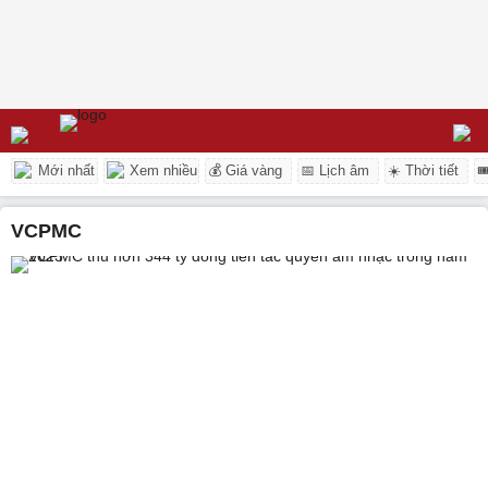
Mới nhất
Xem nhiều
💰 Giá vàng
📅 Lịch âm
☀️ Thời tiết

VCPMC