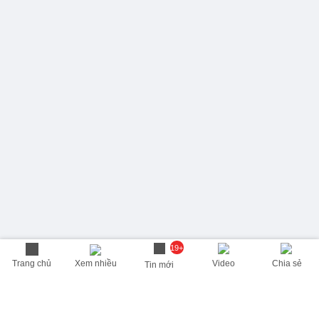
19+
Trang chủ
Xem nhiều
Video
Chia sẻ
Tin mới