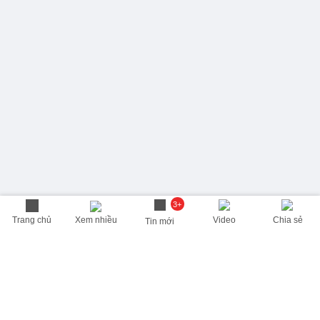
3+
Trang chủ
Xem nhiều
Video
Chia sẻ
Tin mới