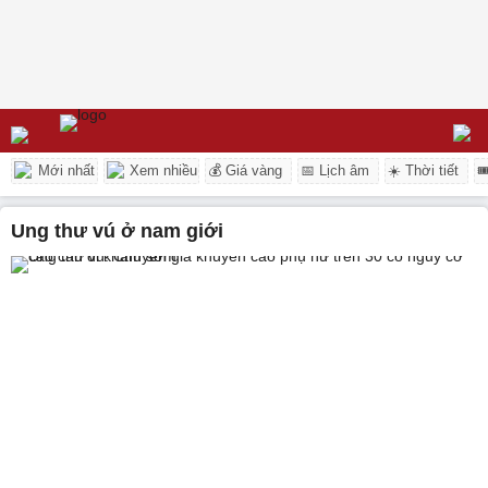
Mới nhất
Xem nhiều
💰 Giá vàng
📅 Lịch âm
☀️ Thời tiết

ung thư vú ở nam giới