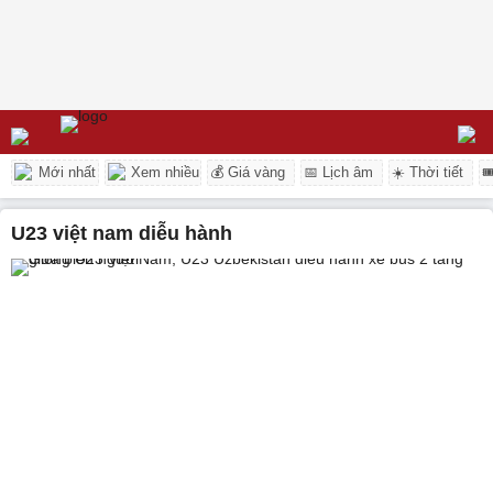
Mới nhất
Xem nhiều
💰 Giá vàng
📅 Lịch âm
☀️ Thời tiết

u23 việt nam diễu hành