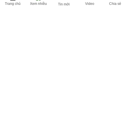
Trang chủ
Xem nhiều
Video
Chia sẻ
Tin mới
THÔNG TIN HỮU ÍCH
Cập nhật nhanh các thông tin được quan tâm mỗi ngày
Lịch âm hôm nay
Dự báo thời tiết hôm nay