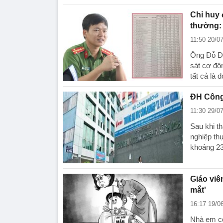
Chỉ huy 
thường: 
11:50 20/0
Ông Đỗ Đì
sát cơ độ
tất cả là 
ĐH Công
11:30 29/0
Sau khi t
nghiệp th
khoảng 23
Giáo viê
mắt'
16:17 19/0
Nhà em có