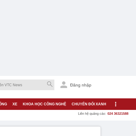
Đăng nhập
ỐNG
XE
KHOA HỌC CÔNG NGHỆ
CHUYỂN ĐỔI XANH
Liên hệ quảng cáo:
024 36321588