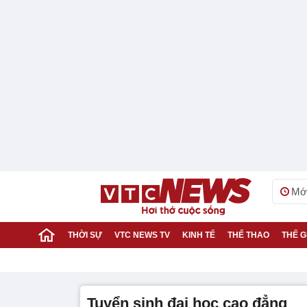
Mới
THỜI SỰ
VTC NEWS TV
KINH TẾ
THỂ THAO
THẾ G
tuyển sinh đại học cao đẳng