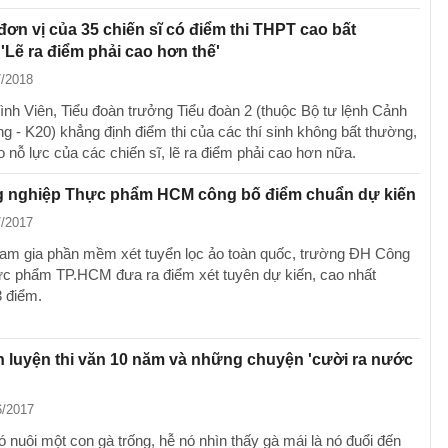
đơn vị của 35 chiến sĩ có điểm thi THPT cao bất
'Lẽ ra điểm phải cao hơn thế'
7/2018
nh Viên, Tiểu đoàn trưởng Tiểu đoàn 2 (thuộc Bộ tư lệnh Cảnh
ng - K20) khẳng định điểm thi của các thí sinh không bất thường,
do nỗ lực của các chiến sĩ, lẽ ra điểm phải cao hơn nữa.
 nghiệp Thực phẩm HCM công bố điểm chuẩn dự kiến
7/2017
ham gia phần mềm xét tuyển lọc ảo toàn quốc, trường ĐH Công
ực phẩm TP.HCM đưa ra điểm xét tuyên dự kiến, cao nhất
 điểm.
n luyện thi văn 10 năm và những chuyện 'cười ra nước
6/2017
 nuôi một con gà trống, hễ nó nhìn thấy gà mái là nó đuổi đến