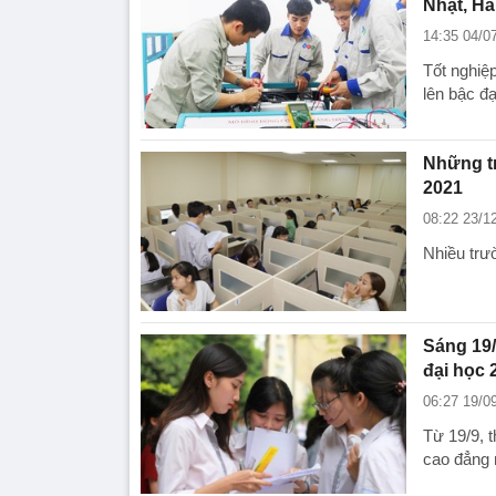
Nhật, H
14:35 04/0
Tốt nghiệ
lên bậc đ
Những tr
2021
08:22 23/1
Nhiều trư
Sáng 19/
đại học 
06:27 19/0
Từ 19/9, 
cao đẳng 