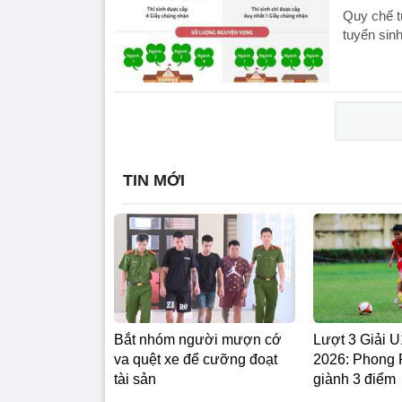
Quy chế t
tuyển sin
TIN MỚI
Bắt nhóm người mượn cớ
Lượt 3 Giải
va quệt xe để cưỡng đoạt
2026: Phong
tài sản
giành 3 điểm