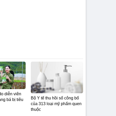
do diễn viên
Bộ Y tế thu hồi số công bố
g bá bị tiêu
của 313 loại mỹ phẩm quen
thuộc