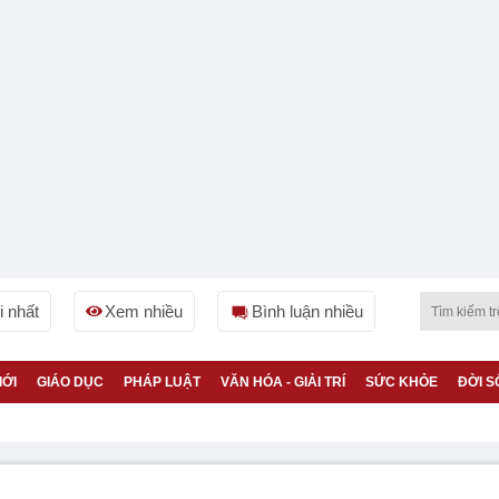
 nhất
Xem nhiều
Bình luận nhiều
IỚI
GIÁO DỤC
PHÁP LUẬT
VĂN HÓA - GIẢI TRÍ
SỨC KHỎE
ĐỜI S