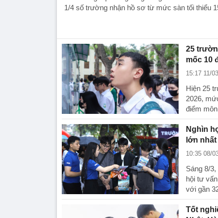
1/4 số trường nhận hồ sơ từ mức sàn tối thiểu 1
25 trườn
mốc 10 
15:17 11/0
Hiện 25 t
2026, mức
điểm môn 
Nghìn họ
lớn nhấ
10:35 08/0
Sáng 8/3,
hội tư vấ
với gần 32
Tốt nghi