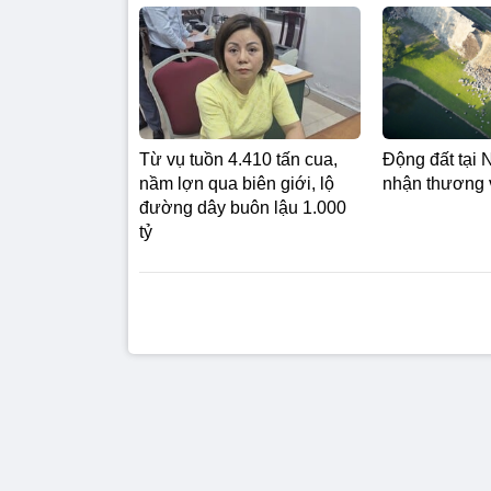
Từ vụ tuồn 4.410 tấn cua,
Động đất tại 
nầm lợn qua biên giới, lộ
nhận thương 
đường dây buôn lậu 1.000
tỷ