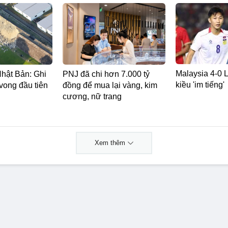
Malaysia 4-0 L
Nhật Bản: Ghi
PNJ đã chi hơn 7.000 tỷ
kiều 'im tiếng'
vong đầu tiên
đồng để mua lại vàng, kim
cương, nữ trang
Xem thêm