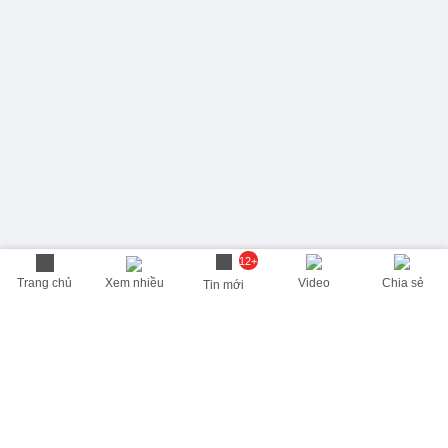
12+
Trang chủ
Xem nhiều
Video
Chia sẻ
Tin mới