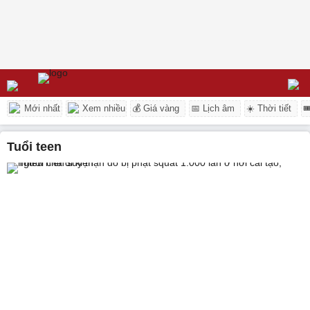
Mới nhất
Xem nhiều
💰 Giá vàng
📅 Lịch âm
☀️ Thời tiết

tuổi teen