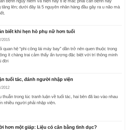
căn bệnh nguy hiểm và hiện nay tỉ lệ mắc phải căn bệnh này
 tăng lên; dưới đây là 5 nguyên nhân hàng đầu gây ra u não mà
ết.
ần biết khi hẹn hò phụ nữ hơn tuổi
2/2015
 quan hệ “phi công lái máy bay” dần trở nên quen thuộc trong
ông ít chàng trai cảm thấy ấn tượng đặc biệt với trí thông minh
i đời
ận tuổi tác, đánh người nhập viện
1/2012
 thuẫn trong lúc tranh luận về tuổi tác, hai bên đã lao vào nhau
ến nhiều người phải nhập viện.
i hơn một giáp: Liệu có cân bằng tình dục?