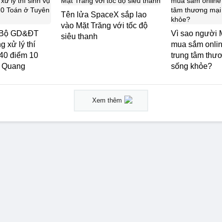
Tên lửa SpaceX sắp lao
vào Mặt Trăng với tốc độ
 Bộ GD&ĐT
Vì sao người
siêu thanh
 xử lý thí
mua sắm onli
140 điểm 10
trung tâm thư
n Quang
sống khỏe?
Xem thêm