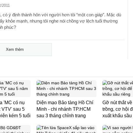
2/2011
i, có ý định thành hôn với người hơn tôi “một con giáp”. Mặc dù
 ấy khỏe mạnh, nhưng tôi nghe nói chồng vợ lệch tuổi thường
nh phúc?
Xem thêm
a 'MC có nụ
Diện mạo Bảo tàng Hồ Chí
Gỡ nút thắt v
 VTV' sau 5
Minh - chi nhánh TP.HCM
trồng, cơ hội đ
viên kém 5 tuổi
sau 3 tháng chỉnh trang
xuất khẩu sầu 