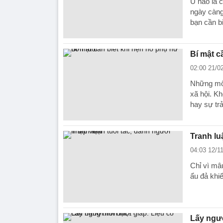
U não là 
ngày càng
bạn cần bi
Bí mật c
02:00 21/0
Những mối
xã hội. Kh
hay sự trả
Tranh lu
04:03 12/1
Chỉ vì mâu
ẩu đả khi
Lấy ngườ