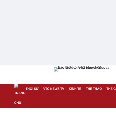
THỜI SỰ
VTC NEWS TV
KINH TẾ
THỂ THAO
THẾ G