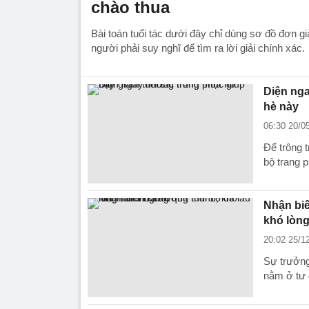
chào thua
Bài toán tuổi tác dưới đây chỉ dùng sơ đồ đơn g
người phải suy nghĩ để tìm ra lời giải chính xác.
Diện nga
hè này
06:30 20/0
Để trông 
bộ trang 
Nhận biế
khó lòn
20:02 25/1
Sự trưởng
nằm ở tư 