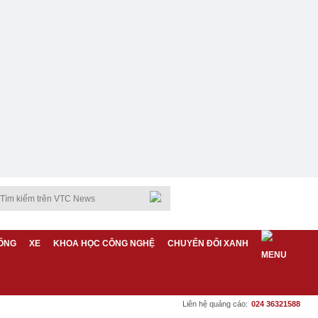
ỐNG
XE
KHOA HỌC CÔNG NGHỆ
CHUYỂN ĐỔI XANH
Liên hệ quảng cáo:
024 36321588