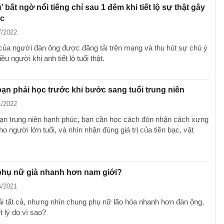
 bất ngờ nổi tiếng chỉ sau 1 đêm khi tiết lộ sự thật gây
ạc
7/2022
của người đàn ông được đăng tải trên mạng và thu hút sự chú ý
ều người khi anh tiết lộ tuổi thật.
bạn phải học trước khi bước sang tuổi trung niên
1/2022
oạn trung niên hạnh phúc, bạn cần học cách đón nhận cách xưng
o người lớn tuổi, và nhìn nhận đúng giá trị của tiền bạc, vật
phụ nữ già nhanh hơn nam giới?
6/2021
i tất cả, nhưng nhìn chung phụ nữ lão hóa nhanh hơn đàn ông,
t lý do vì sao?