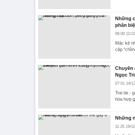
Những cặ
phân biệt
08:00 11/1
Mặc kệ nh
cặp “chồn
Chuyên g
Ngọc Tr
07:01 14/1
Trai tài -
hòa hợp g
Những ng
11:25 19/1