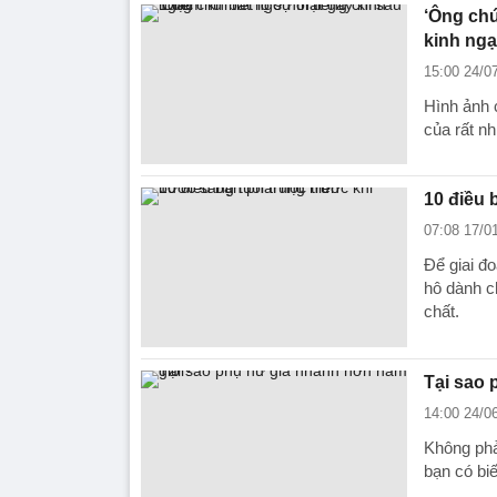
‘Ông chú’
kinh ng
15:00 24/0
Hình ảnh 
của rất nhi
10 điều 
07:08 17/0
Để giai đ
hô dành ch
chất.
Tại sao 
14:00 24/0
Không phả
bạn có biế