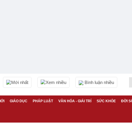
Mới nhất
Xem nhiều
Bình luận nhiều
IỚI
GIÁO DỤC
PHÁP LUẬT
VĂN HÓA - GIẢI TRÍ
SỨC KHỎE
ĐỜI S