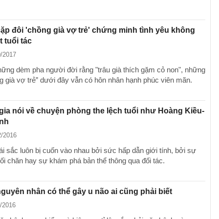
p đôi 'chồng già vợ trẻ' chứng minh tình yêu không
 tuổi tác
0/2017
ững dèm pha người đời rằng "trâu già thích gặm cỏ non", những
g già vợ trẻ” dưới đây vẫn có hôn nhân hạnh phúc viên mãn.
ia nói về chuyện phòng the lệch tuổi như Hoàng Kiều-
inh
2/2016
 gái sắc luôn bị cuốn vào nhau bởi sức hấp dẫn giới tính, bởi sự
ối chăn hay sự khám phá bản thể thông qua đối tác.
uyên nhân có thể gây u não ai cũng phải biết
1/2016