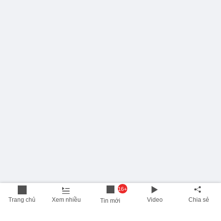
16+
Trang chủ
Xem nhiều
Video
Chia sẻ
Tin mới