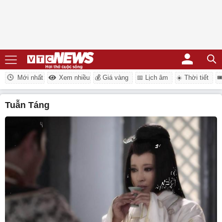
Mới nhất
Xem nhiều
💰 Giá vàng
📅 Lịch âm
☀️ Thời tiết

Tuẫn Táng