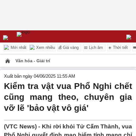
Mới nhất
Xem nhiều
💰 Giá vàng
📅 Lịch âm
☀️ Thời tiết

Văn hóa - Giải trí
Xuất bản ngày 04/06/2025 11:55 AM
Kiểm tra vật vua Phổ Nghi chết
cũng mang theo, chuyên gia
vỡ lẽ 'bảo vật vô giá'
(VTC News) -
Khi rời khỏi Tử Cấm Thành, vua
Phổ Nghi quyết định mạo hiểm tính mạng chỉ