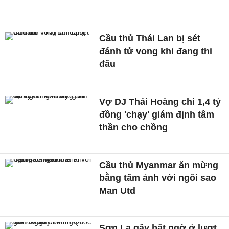
Cầu thủ Thái Lan bị sét
đánh tử vong khi đang thi
đấu
Vợ DJ Thái Hoàng chi 1,4 tỷ
đồng 'chạy' giám định tâm
thần cho chồng
Cầu thủ Myanmar ăn mừng
bằng tấm ảnh với ngôi sao
Man Utd
Sơn La gây bất ngờ ở lượt