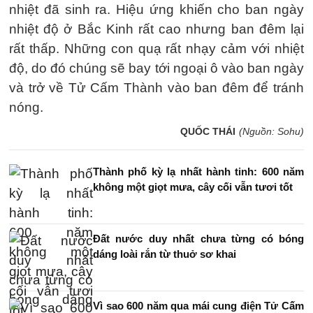
nhiệt đã sinh ra. Hiệu ứng khiến cho ban ngày
nhiệt độ ở Bắc Kinh rất cao nhưng ban đêm lại
rất thấp. Những con quạ rất nhạy cảm với nhiệt
độ, do đó chúng sẽ bay tới ngoại ô vào ban ngày
và trở về Tử Cấm Thành vào ban đêm để tránh
nóng.
QUỐC THÁI
(Nguồn: Sohu)
Thành phố kỳ lạ nhất hành tinh: 600 năm
không một giọt mưa, cây cối vẫn tươi tốt
Đất nước duy nhất chưa từng có bóng
dáng loài rắn từ thuở sơ khai
Vì sao 600 năm qua mái cung điện Tử Cấm