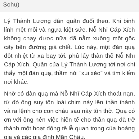
Sohu)
Lý Thành Lương dẫn quân đuổi theo. Khi binh
lính mệt mỏi và ngựa kiệt sức, Nỗ Nhĩ Cáp Xích
không chạy được nữa đã nằm xuống một gốc
cây bên đường giả chết. Lúc này, một đàn quạ
đột nhiệt từ xa bay tới, phủ lấy thân thể Nỗ Nhĩ
Cáp Xích. Quân của Lý Thành Lương tới nơi chỉ
thấy một đàn quạ, thầm nói “xui xẻo” và tìm kiếm
nơi khác.
Nhờ có đàn quạ mà Nỗ Nhĩ Cáp Xích thoát nạn,
từ đó ông suy tôn loài chim này lên thần thánh
và ra lệnh cho con cháu sau này tôn thờ. Quạ có
ơn với ông nên việc hiến tế cho thần quạ đã trở
thành một hoạt động tế lễ quan trọng của hoàng
gia và các gia đình Mãn Châu.