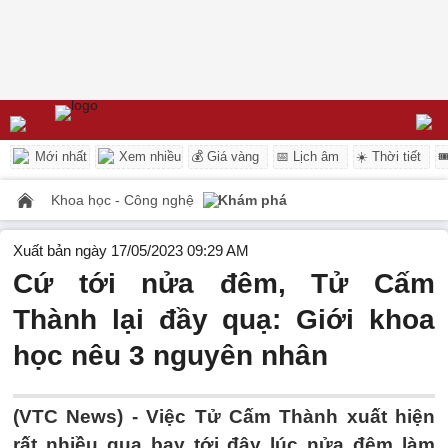
Mới nhất
Xem nhiều
💰 Giá vàng
📅 Lịch âm
☀️ Thời tiết

Khoa học - Công nghệ
Khám phá
Xuất bản ngày 17/05/2023 09:29 AM
Cứ tới nửa đêm, Tử Cấm
Thành lại đầy quạ: Giới khoa
học nêu 3 nguyên nhân
(VTC News) -
Việc Tử Cấm Thành xuất hiện
rất nhiều quạ bay tới đây lúc nửa đêm làm