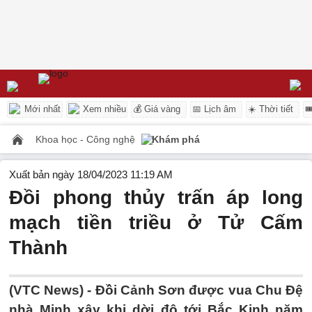
Mới nhất
Xem nhiều
💰 Giá vàng
📅 Lịch âm
☀️ Thời tiết

Khoa học - Công nghệ
Khám phá
Xuất bản ngày 18/04/2023 11:19 AM
Đồi phong thủy trấn áp long
mạch tiền triều ở Tử Cấm
Thành
(VTC News) -
Đồi Cảnh Sơn được vua Chu Đệ
nhà Minh xây khi dời đô tới Bắc Kinh năm