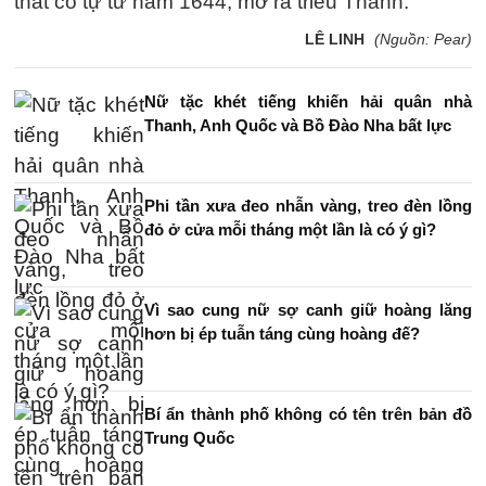
thắt cổ tự tử năm 1644, mở ra triều Thanh.
LÊ LINH
(Nguồn: Pear)
Nữ tặc khét tiếng khiến hải quân nhà
Thanh, Anh Quốc và Bồ Đào Nha bất lực
Phi tần xưa đeo nhẫn vàng, treo đèn lồng
đỏ ở cửa mỗi tháng một lần là có ý gì?
Vì sao cung nữ sợ canh giữ hoàng lăng
hơn bị ép tuẫn táng cùng hoàng đế?
Bí ẩn thành phố không có tên trên bản đồ
Trung Quốc