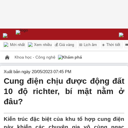
Mới nhất
Xem nhiều
💰 Giá vàng
📅 Lịch âm
☀️ Thời tiết

Khoa học - Công nghệ
Khám phá
Xuất bản ngày 20/05/2023 07:45 PM
Cung điện chịu được động đất
10 độ richter, bí mật nằm ở
đâu?
Kiến trúc đặc biệt của khu tổ hợp cung điện
này khiến các chuyên gia vô cùng ngạc