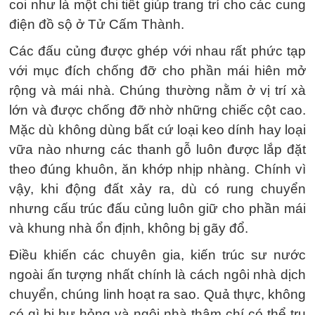
coi như là một chi tiết giúp trang trí cho các cung
điện đồ sộ ở Tử Cấm Thành.
Các đấu củng được ghép với nhau rất phức tạp
với mục đích chống đỡ cho phần mái hiên mở
rộng và mái nhà. Chúng thường nằm ở vị trí xà
lớn và được chống đỡ nhờ những chiếc cột cao.
Mặc dù không dùng bất cứ loại keo dính hay loại
vữa nào nhưng các thanh gỗ luôn được lắp đặt
theo đúng khuôn, ăn khớp nhịp nhàng. Chính vì
vậy, khi động đất xảy ra, dù có rung chuyển
nhưng cấu trúc đấu củng luôn giữ cho phần mái
và khung nhà ổn định, không bị gãy đổ.
Điều khiến các chuyên gia, kiến trúc sư nước
ngoài ấn tượng nhất chính là cách ngôi nhà dịch
chuyển, chúng linh hoạt ra sao. Quả thực, không
có gì bị hư hỏng và ngôi nhà thậm chí có thể trụ