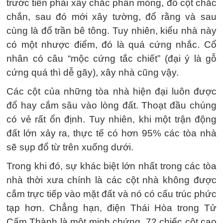
trước tiên phải xây chắc phần móng, đổ cột chắc
chắn, sau đó mới xây tường, đổ rằng và sau
cùng là đổ trần bê tông. Tuy nhiên, kiểu nhà này
có một nhược điểm, đó là quá cứng nhắc. Cổ
nhân có câu “mộc cứng tắc chiết” (đại ý là gỗ
cứng quá thì dễ gãy), xây nhà cũng vậy.
Các cột của những tòa nhà hiện đại luôn được
đổ hay cắm sâu vào lòng đất. Thoạt đầu chúng
có vẻ rất ổn định. Tuy nhiên, khi một trận động
đất lớn xảy ra, thực tế có hơn 95% các tòa nhà
sẽ sụp đổ từ trên xuống dưới.
Trong khi đó, sự khác biệt lớn nhất trong các tòa
nhà thời xưa chính là các cột nhà không được
cắm trực tiếp vào mặt đất và nó có cấu trúc phức
tạp hơn. Chẳng hạn, điện Thái Hòa trong Tử
Cấm Thành là một minh chứng. 72 chiếc cột cao