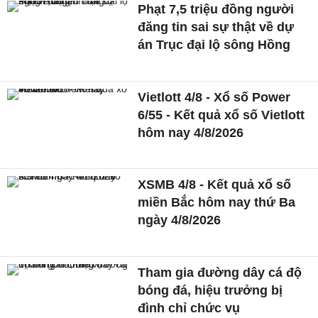
Phạt 7,5 triệu đồng người
đăng tin sai sự thật về dự
án Trục đại lộ sông Hồng
Vietlott 4/8 - Xổ số Power
6/55 - Kết quả xổ số Vietlott
hôm nay 4/8/2026
XSMB 4/8 - Kết quả xổ số
miền Bắc hôm nay thứ Ba
ngày 4/8/2026
Tham gia đường dây cá độ
bóng đá, hiệu trưởng bị
đình chỉ chức vụ