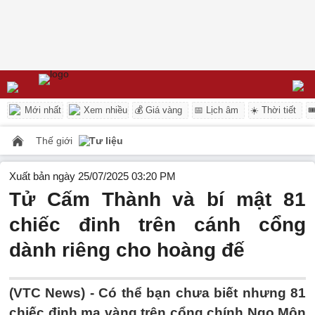
Mới nhất
Xem nhiều
💰 Giá vàng
📅 Lịch âm
☀️ Thời tiết

Thế giới
Tư liệu
Xuất bản ngày 25/07/2025 03:20 PM
Tử Cấm Thành và bí mật 81
chiếc đinh trên cánh cổng
dành riêng cho hoàng đế
(VTC News) -
Có thể bạn chưa biết nhưng 81
chiếc đinh mạ vàng trên cổng chính Ngọ Môn