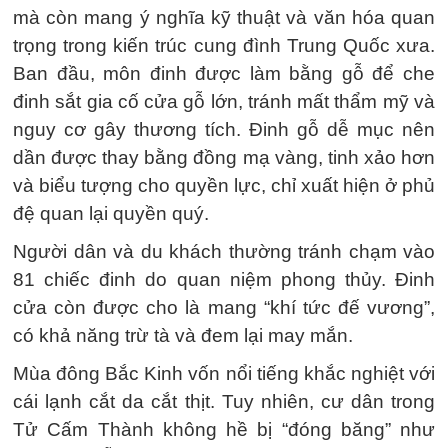
mà còn mang ý nghĩa kỹ thuật và văn hóa quan
trọng trong kiến trúc cung đình Trung Quốc xưa.
Ban đầu, môn đinh được làm bằng gỗ để che
đinh sắt gia cố cửa gỗ lớn, tránh mất thẩm mỹ và
nguy cơ gây thương tích. Đinh gỗ dễ mục nên
dần được thay bằng đồng mạ vàng, tinh xảo hơn
và biểu tượng cho quyền lực, chỉ xuất hiện ở phủ
đệ quan lại quyền quý.
Người dân và du khách thường tránh chạm vào
81 chiếc đinh do quan niệm phong thủy. Đinh
cửa còn được cho là mang “khí tức đế vương”,
có khả năng trừ tà và đem lại may mắn.
Mùa đông Bắc Kinh vốn nổi tiếng khắc nghiệt với
cái lạnh cắt da cắt thịt. Tuy nhiên, cư dân trong
Tử Cấm Thành không hề bị “đóng băng” như