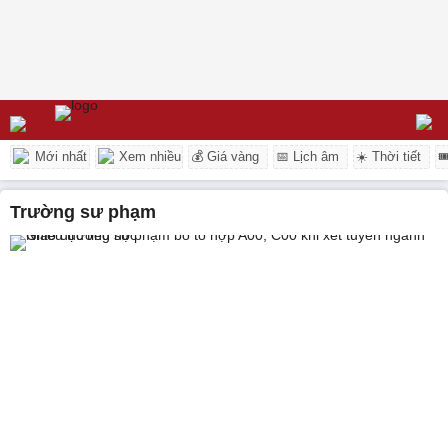
Mới nhất
Xem nhiều
💰 Giá vàng
📅 Lịch âm
☀️ Thời tiết

trường sư phạm