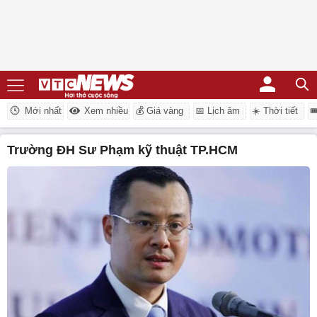
Mới nhất
Xem nhiều
💰 Giá vàng
📅 Lịch âm
☀️ Thời tiết

trường ĐH Sư Phạm kỹ thuật TP.HCM