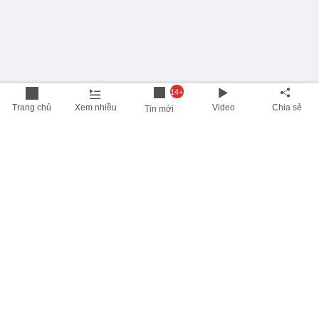
14+
Trang chủ
Xem nhiều
Video
Chia sẻ
Tin mới
THÔNG TIN HỮU ÍCH