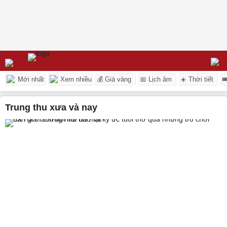
Mới nhất
Xem nhiều
💰 Giá vàng
📅 Lịch âm
☀️ Thời tiết

trung thu xưa và nay