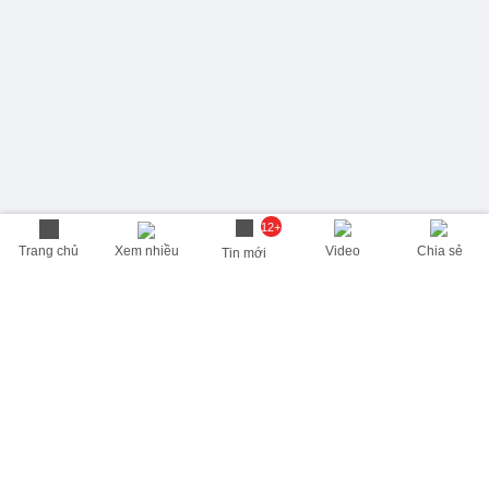
12+
Trang chủ
Xem nhiều
Video
Chia sẻ
Tin mới