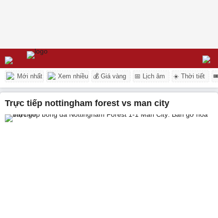
Mới nhất
Xem nhiều
💰 Giá vàng
📅 Lịch âm
☀️ Thời tiết

trực tiếp nottingham forest vs man city