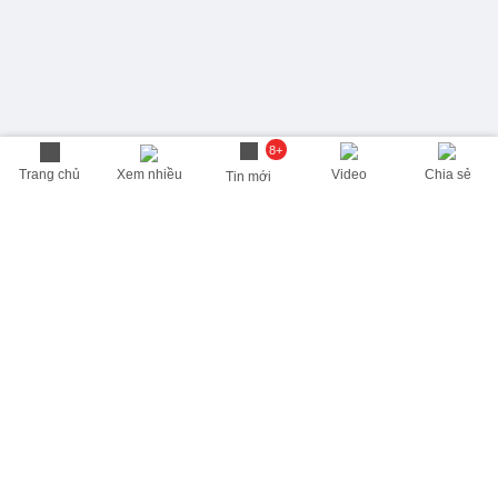
8+
Trang chủ
Xem nhiều
Video
Chia sẻ
Tin mới