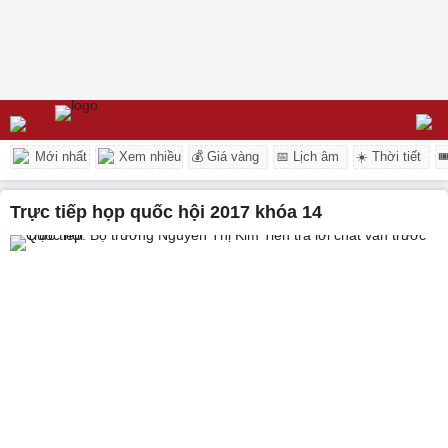
Mới nhất
Xem nhiều
💰 Giá vàng
📅 Lịch âm
☀️ Thời tiết

trực tiếp họp quốc hội 2017 khóa 14