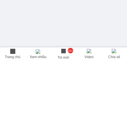
10+
Trang chủ
Xem nhiều
Video
Chia sẻ
Tin mới