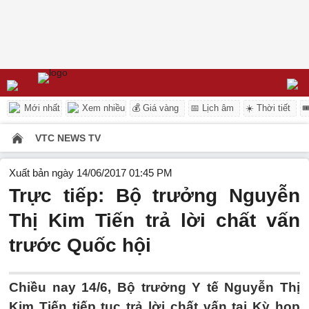
Mới nhất
Xem nhiều
💰 Giá vàng
📅 Lịch âm
☀️ Thời tiết

VTC NEWS TV
Xuất bản ngày 14/06/2017 01:45 PM
Trực tiếp: Bộ trưởng Nguyễn
Thị Kim Tiến trả lời chất vấn
trước Quốc hội
Chiều nay 14/6, Bộ trưởng Y tế Nguyễn Thị
Kim Tiến tiếp tục trả lời chất vấn tại Kỳ họp