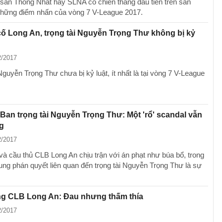
 ở sân Thống Nhất hay SLNA có chiến thắng đầu tiên trên sân
hững điểm nhấn của vòng 7 V-League 2017.
ố Long An, trọng tài Nguyễn Trọng Thư không bị kỷ
2/2017
Nguyễn Trọng Thư chưa bị kỷ luật, ít nhất là tại vòng 7 V-League
' Ban trọng tài Nguyễn Trọng Thư: Một 'rổ' scandal vẫn
g
2/2017
và cầu thủ CLB Long An chịu trận với án phạt như búa bổ, trong
tung phán quyết liên quan đến trọng tài Nguyễn Trọng Thư là sự
ng CLB Long An: Đau nhưng thấm thía
2/2017