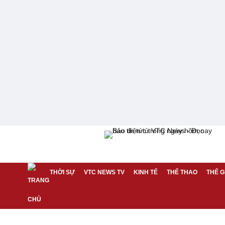
THỜI SỰ
VTC NEWS TV
KINH TẾ
THỂ THAO
THẾ G