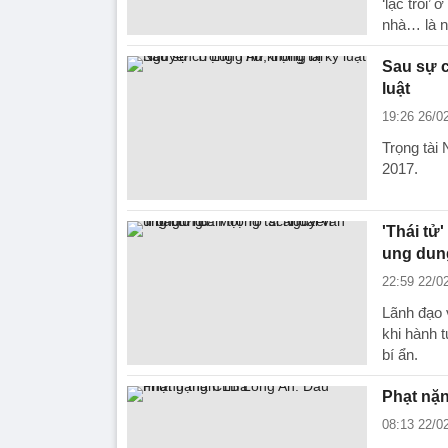
‘lạc trôi’
nhà… là n
Sau sự c
luật
19:26 26/0
Trọng tài 
2017.
'Thái tử
ung dun
22:59 22/0
Lãnh đạo 
khi hành 
bí ẩn.
Phạt nặ
08:13 22/0