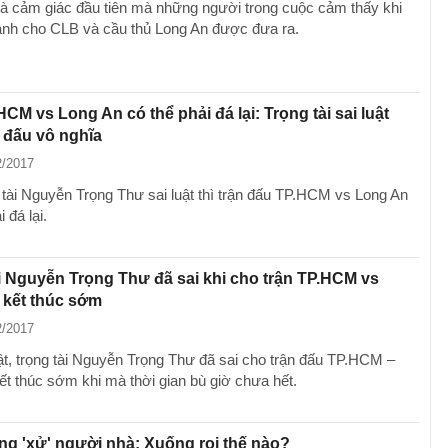
là cảm giác đầu tiên mà những người trong cuộc cảm thấy khi
ành cho CLB và cầu thủ Long An được đưa ra.
HCM vs Long An có thể phải đá lại: Trọng tài sai luật
ận đấu vô nghĩa
2/2017
 tài Nguyễn Trọng Thư sai luật thì trận đấu TP.HCM vs Long An
 đá lại.
i Nguyễn Trọng Thư đã sai khi cho trận TP.HCM vs
 kết thúc sớm
2/2017
ật, trọng tài Nguyễn Trọng Thư đã sai cho trận đấu TP.HCM –
ết thúc sớm khi mà thời gian bù giờ chưa hết.
g 'xử' người nhà: Xuống roi thế nào?