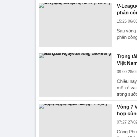
V-League
phân cô
15:25 06/0
Sau vòng 
phân công
Trọng tà
Việt Na
09:00 28/0
Chiều nay
mổ xẻ vai 
trong suố
Vòng 7 
hợp cùn
07:27 27/0
Công Phượ