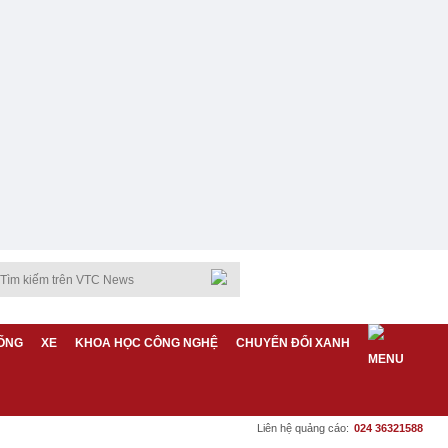
ỐNG
XE
KHOA HỌC CÔNG NGHỆ
CHUYỂN ĐỔI XANH
Liên hệ quảng cáo:
024 36321588