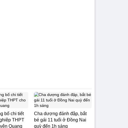
 bố chi tiết
Cha dượng đánh đập, bắt
t nghiệp THPT
bé gái 11 tuổi ở Đồng Nai
Tuyên Quang
quỳ đến 1h sáng