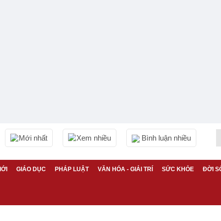
Mới nhất
Xem nhiều
Bình luận nhiều
IỚI
GIÁO DỤC
PHÁP LUẬT
VĂN HÓA - GIẢI TRÍ
SỨC KHỎE
ĐỜI S