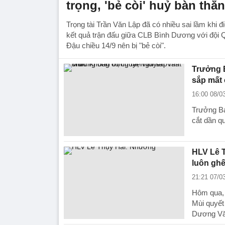
trọng, 'bẻ còi' huỷ bàn thắ
Trọng tài Trần Văn Lập đã có nhiều sai lầm khi đ
kết quả trận đấu giữa CLB Bình Dương với đội 
Đậu chiều 14/9 nên bị "bẻ còi".
Trưởng B
sắp mất
16:00 08/0
Trưởng Ba
cắt dần q
HLV Lê 
luôn ghế
21:21 07/0
Hôm qua, 
Mùi quyết
Dương Vă