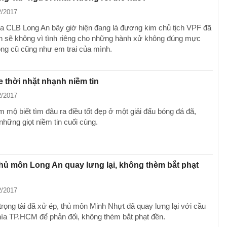
2/2017
ra CLB Long An bây giờ hiện đang là đương kim chủ tịch VPF đã
h sẽ không vì tình riêng cho những hành xử không đúng mực
óng cũ cũng như em trai của mình.
 thời nhặt nhạnh niềm tin
2/2017
 mộ biết tìm đâu ra điều tốt đẹp ở một giải đấu bóng đá đã,
những giọt niềm tin cuối cùng.
hủ môn Long An quay lưng lại, không thèm bắt phạt
2/2017
trọng tài đã xử ép, thủ môn Minh Nhựt đã quay lưng lại với cầu
hía TP.HCM để phản đối, không thèm bắt phạt đền.