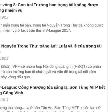
 vòng 8: Con trai Trưởng ban trọng tài không được
ng nhiệm vụ
3/2017
7 ngồi trọng tài bàn, trọng tài Nguyễn Trọng Thư đã không được
 nhiệm vụ ở lượt trận thứ 8 V-League 2017.
i Nguyễn Trọng Thư 'trắng án': Luật và lệ của trọng tài
m
2/2017
 (28/2), VPF sẽ nhóm họp Hội đồng quảng trị (HĐQT) có phần
trò của trưởng ban tổ chức giải và vấn đề trọng tài nổi cộm
t bảy vòng đấu qua.
V-League: Công Phượng tỏa sáng lạ, Sơn Tùng MTP kết
g Công Vinh
2/2017
ng tỏa sáng… lạ ở sân Tân An, Sơn Tùng MTP khiến fan nữ