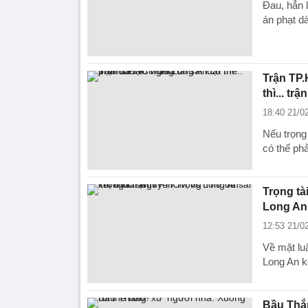
Đau, hẳn 
án phạt d
Trận TP.
thì... tr
18:40 21/0
Nếu trọng
có thể phải
Trọng tà
Long An
12:53 21/0
Về mặt lu
Long An k
Bầu Thắn