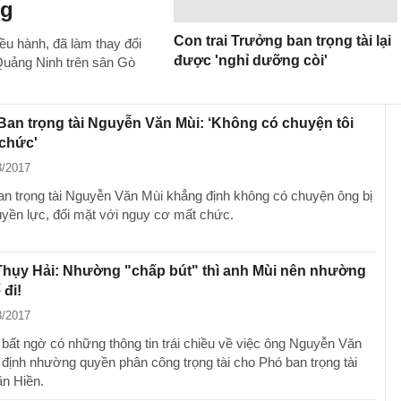
ng
Con trai Trưởng ban trọng tài lại
iều hành, đã làm thay đổi
được 'nghỉ dưỡng còi'
Quảng Ninh trên sân Gò
an trọng tài Nguyễn Văn Mùi: ‘Không có chuyện tôi
 chức'
3/2017
n trọng tài Nguyễn Văn Mùi khẳng định không có chuyện ông bị
uyền lực, đối mặt với nguy cơ mất chức.
Thụy Hải: Nhường "chấp bút" thì anh Mùi nên nhường
 đi!
3/2017
bất ngờ có những thông tin trái chiều về việc ông Nguyễn Văn
 định nhường quyền phân công trọng tài cho Phó ban trọng tài
n Hiền.