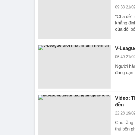
09:33 21/0
"Cha đẻ" 
khẳng địn
của đội b
V-League
06:49 21/0
Người hâm
đang cạn 
Video: T
đền
22:28 19/0
Cho rằng 
thủ bên p