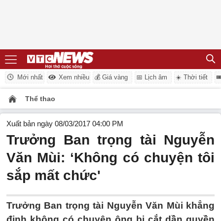
Mới nhất
Xem nhiều
💰 Giá vàng
📅 Lịch âm
☀️ Thời tiết

Thể thao
Xuất bản ngày 08/03/2017 04:00 PM
Trưởng Ban trọng tài Nguyễn
Văn Mùi: ‘Không có chuyện tôi
sắp mất chức'
Trưởng Ban trọng tài Nguyễn Văn Mùi khẳng
định không có chuyện ông bị cắt dần quyền