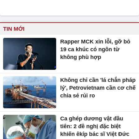
TIN MỚI
Rapper MCK xin lỗi, gỡ bỏ
19 ca khúc có ngôn từ
không phù hợp
Không chỉ cần 'lá chắn pháp
lý', Petrovietnam cần cơ chế
chia sẻ rủi ro
Ca ghép dương vật đầu
tiên: 2 đề nghị đặc biệt
khiến êkíp bác sĩ Việt Đức