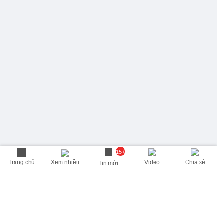
15+
Trang chủ
Xem nhiều
Video
Chia sẻ
Tin mới