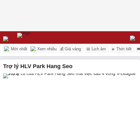
Mới nhất
Xem nhiều
💰 Giá vàng
📅 Lịch âm
☀️ Thời tiết

Trợ lý HLV Park Hang Seo