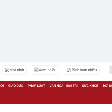
Mới nhất
Xem nhiều
Bình luận nhiều
IỚI
GIÁO DỤC
PHÁP LUẬT
VĂN HÓA - GIẢI TRÍ
SỨC KHỎE
ĐỜI S