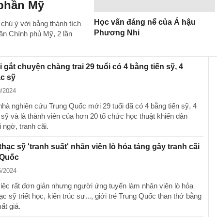
 phần Mỹ
Học vấn đáng nể của Á hậu
hú ý với bảng thành tích
Phương Nhi
ần Chính phủ Mỹ, 2 lần
i gắt chuyện chàng trai 29 tuổi có 4 bằng tiến sỹ, 4
c sỹ
0/2024
nhà nghiên cứu Trung Quốc mới 29 tuổi đã có 4 bằng tiến sỹ, 4
 sỹ và là thành viên của hơn 20 tổ chức học thuật khiến dân
 ngờ, tranh cãi.
hạc sỹ 'tranh suất' nhân viên lò hỏa táng gây tranh cãi
 Quốc
5/2024
iệc rất đơn giản nhưng người ứng tuyển làm nhân viên lò hỏa
ạc sỹ triết học, kiến trúc sư..., giới trẻ Trung Quốc than thở bằng
ất giá.