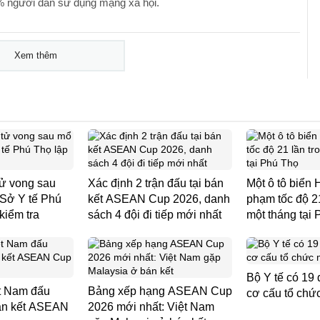
% người dân sử dụng mạng xã hội.
Xem thêm
 tử vong sau
Xác định 2 trận đấu tại bán
Một ô tô biển 
 Sở Y tế Phú
kết ASEAN Cup 2026, danh
phạm tốc độ 21
kiểm tra
sách 4 đội đi tiếp mới nhất
một tháng tại
Bộ Y tế có 19 
ệt Nam đấu
Bảng xếp hạng ASEAN Cup
cơ cấu tổ chứ
án kết ASEAN
2026 mới nhất: Việt Nam