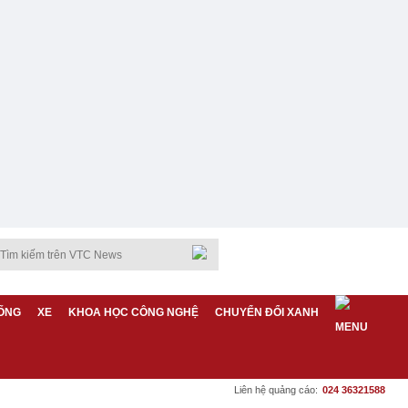
ỐNG
XE
KHOA HỌC CÔNG NGHỆ
CHUYỂN ĐỔI XANH
Liên hệ quảng cáo:
024 36321588