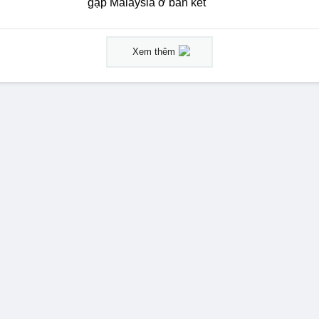
gặp Malaysia ở bán kết
Xem thêm