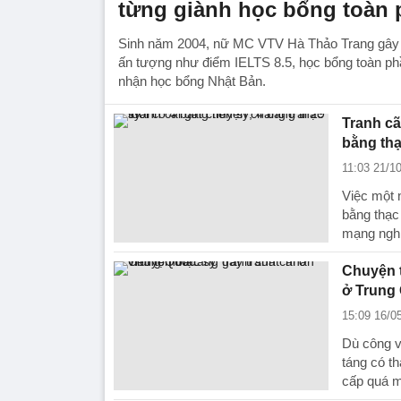
từng giành học bổng toàn
Sinh năm 2004, nữ MC VTV Hà Thảo Trang gây c
ấn tượng như điểm IELTS 8.5, học bổng toàn ph
nhận học bổng Nhật Bản.
Tranh cã
bằng thạ
11:03 21/1
Việc một 
bằng thạc
mạng nghi
Chuyện t
ở Trung
15:09 16/0
Dù công v
táng có th
cấp quá m