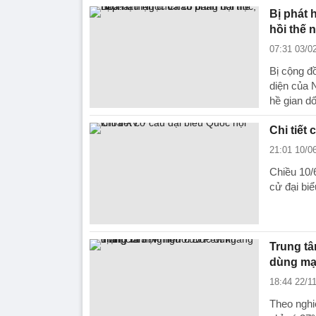
Bị phát 
hồi thế 
07:31 03/0
Bị cộng đ
diện của 
hề gian dố
Chi tiết
21:01 10/0
Chiều 10/
cử đại biể
Trung t
dùng mạ
18:44 22/1
Theo nghi