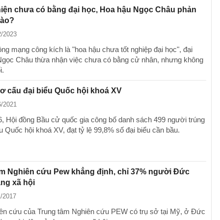
hiện chưa có bằng đại học, Hoa hậu Ngọc Châu phản
nào?
2/2023
ồng mạng công kích là "hoa hậu chưa tốt nghiệp đại học", đại
Ngọc Châu thừa nhận việc chưa có bằng cử nhân, nhưng không
i.
 cơ cấu đại biểu Quốc hội khoá XV
6/2021
6, Hội đồng Bầu cử quốc gia công bố danh sách 499 người trúng
u Quốc hội khoá XV, đạt tỷ lệ 99,8% số đại biểu cần bầu.
âm Nghiên cứu Pew khẳng định, chỉ 37% người Đức
ng xã hội
1/2017
ên cứu của Trung tâm Nghiên cứu PEW có trụ sở tại Mỹ, ở Đức