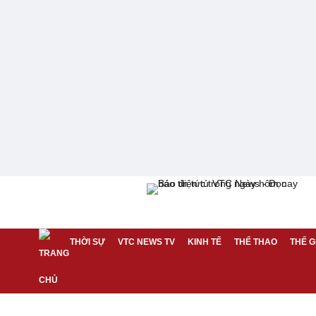
THỜI SỰ
VTC NEWS TV
KINH TẾ
THỂ THAO
THẾ G