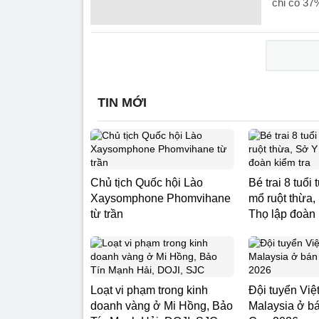
chỉ có 37
TIN MỚI
Chủ tịch Quốc hội Lào
Bé trai 8 tuổi
Xaysomphone Phomvihane
mổ ruột thừa,
từ trần
Thọ lập đoàn 
Loạt vi phạm trong kinh
Đội tuyển Vi
doanh vàng ở Mi Hồng, Bảo
Malaysia ở b