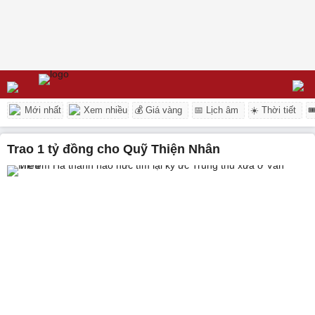
Mới nhất
Xem nhiều
💰 Giá vàng
📅 Lịch âm
☀️ Thời tiết

trao 1 tỷ đồng cho Quỹ Thiện Nhân