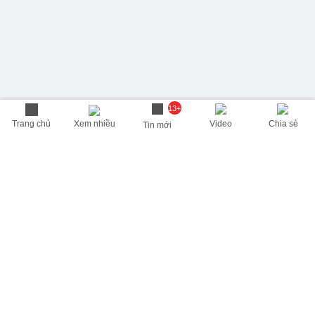
13+
Trang chủ
Xem nhiều
Video
Chia sẻ
Tin mới