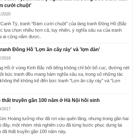
m cưới chuột'
1/2020
Canh Tý, tranh “Đám cưới chuột” của làng tranh Đông Hồ (Bắc
c lựa chọn nhiều hơn cả, tuy nhiên, ý nghĩa sâu xa của tranh
i ai cũng nắm được.
tranh Đông Hồ 'Lợn ăn cây ráy' và 'lợn đàn'
2/2019
g Hồ ở vùng Kinh Bắc nổi tiếng không chỉ bởi bố cục, đường nét
t bức tranh đều mang hàm nghĩa sâu xa, trong số những tác
không thể không kể đến bức tranh “Lợn ăn cây ráy” và “Lợn
 thất truyền gần 100 năm ở Hà Nội hồi sinh
9/2017
Kim Hoàng tưởng như đã rơi vào quên lãng, nhưng trong gần hai
ại đây, một nhóm nhà nghiên cứu đã từng bước phục dựng lại
h đã thất truyền gần 100 năm này.