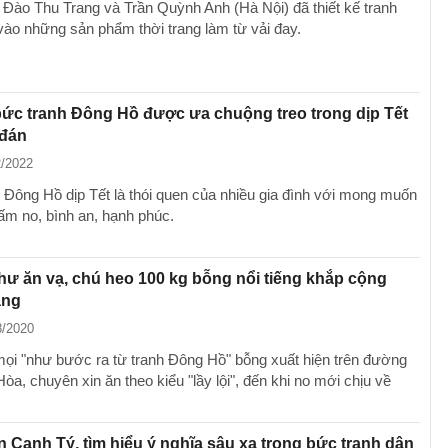
i Đào Thu Trang và Trần Quỳnh Anh (Hà Nội) đã thiết kế tranh
ào những sản phẩm thời trang làm từ vải đay.
ức tranh Đông Hồ được ưa chuộng treo trong dịp Tết
đán
2/2022
h Đông Hồ dịp Tết là thói quen của nhiều gia đình với mong muốn
m no, bình an, hạnh phúc.
hư ăn vạ, chú heo 100 kg bỗng nổi tiếng khắp cộng
ạng
8/2020
ọi "như bước ra từ tranh Đông Hồ" bỗng xuất hiện trên đường
òa, chuyên xin ăn theo kiểu "lầy lội", đến khi no mới chịu về
 Canh Tý, tìm hiểu ý nghĩa sâu xa trong bức tranh dân