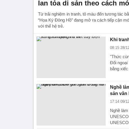
lan tỏa di sản theo cách mớ
Từ trải nghiệm in tranh, tô màu đến tương tác b
“Họa Ký Đông Hồ” đang mở ra cách tiếp cận mới
với thế hệ trẻ.
Khi tran
08:15 28/1
"Thức cùn
Đối ngoại
bằng xiếc
Nghề là
sản văn 
17:14 09/1
Nghề làm 
UNESCO gh
UNESCO