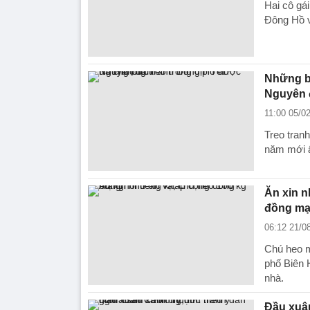
Hai cô gá
Đông Hồ v
Những b
Nguyên 
11:00 05/0
Treo tran
năm mới ấ
Ăn xin n
đồng m
06:12 21/0
Chú heo m
phố Biên H
nhà.
Đầu xuân