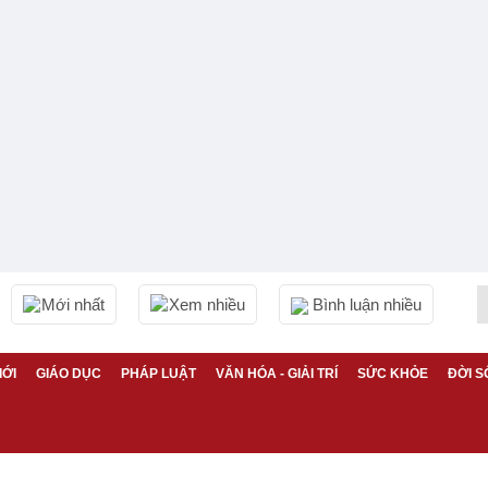
Mới nhất
Xem nhiều
Bình luận nhiều
IỚI
GIÁO DỤC
PHÁP LUẬT
VĂN HÓA - GIẢI TRÍ
SỨC KHỎE
ĐỜI S