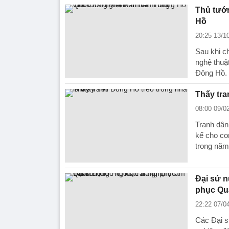
Thủ tướn
Hồ
20:25 13/1
Sau khi ch
nghệ thuật
Đông Hồ.
Thấy tra
08:00 09/0
Tranh dân 
kể cho co
trong năm
Đại sứ n
phục Qu
22:22 07/0
Các Đại s