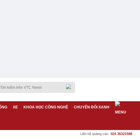
ỐNG
XE
KHOA HỌC CÔNG NGHỆ
CHUYỂN ĐỔI XANH
Liên hệ quảng cáo:
024 36321588