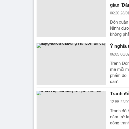
gian 'Đá
06:20 28/0
Đón xuân 
Ninh) đượ
không phả
Ý nghĩa 
06:05 08/0
Tranh Đôn
mà mỗi mộ
phẩm đó, 
đàn”.
Tranh đỏ
12:55 22/0
Tranh đỏ 
năm trở l
dòng tran