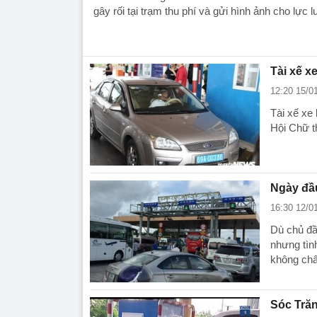
gây rối tại trạm thu phí và gửi hình ảnh cho lực 
Tài xế x
12:20 15/0
Tài xế xe 
Hội Chữ t
Ngày đầu
16:30 12/0
Dù chủ đầ
nhưng tìn
không chấ
Sóc Trăn