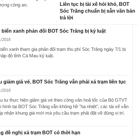
Liên tục bị tài xế hỏi khó, BOT
lượng công an.
Sóc Trăng chuẩn bị sẵn văn bản
trả lời
e biển xanh phản đối BOT Sóc Trăng bị kỷ luật
1/2018
biển xanh tham gia phản đối trạm thu phí Sóc Trăng ngày 7/1 bị
hập đỏ tỉnh Cà Mau kỷ luật.
 giảm giá vé, BOT Sóc Trăng vẫn phải xả trạm liên tục
1/2018
u tư thực hiện giảm giá vé theo công văn hoả tốc của Bộ GTVT
h hình tại BOT Sóc Trăng vẫn không hề "hạ nhiệt", các tài xế vẫn
p nhận khung giá mới mà yêu cầu trạm phải đặt về đúng vị trí.
g đề nghị xả trạm BOT có thời hạn