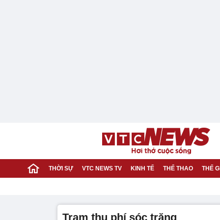
THỜI SỰ
VTC NEWS TV
KINH TẾ
THỂ THAO
THẾ G
trạm thu phí sóc trăng