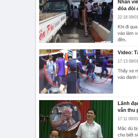
Nhân viê
đóa đòi 
22:18 09/0
Khi đi qu
vào làm vỡ
đền.
Video: T
17:13 09/0
Thấy xe mì
vào đánh t
Lãnh đạo
vẫn thu 
17:11 09/0
Mặc dù bị
cho biết 