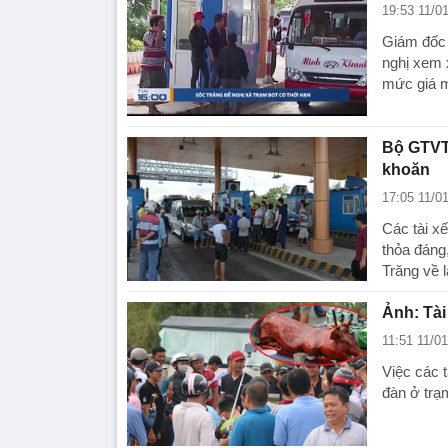
19:53 11/0
Giám đốc 
nghị xem 
mức giá m
Bộ GTVT 
khoăn
17:05 11/0
Các tài x
thỏa đáng
Trăng về l
Ảnh: Tà
11:51 11/0
Việc các 
đàn ở trạ