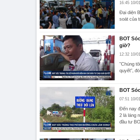
16:45 10/0
Đại diện 
soát của 
BOT Sóc 
giờ?
12:32 10/0
"Chúng tôi
quyết", đó
BOT Sóc
07:51 10/0
Đến nay đ
2 là láng
đầu tư BO