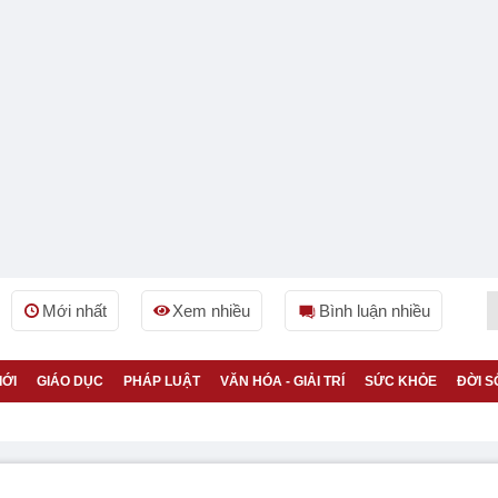
Mới nhất
Xem nhiều
Bình luận nhiều
IỚI
GIÁO DỤC
PHÁP LUẬT
VĂN HÓA - GIẢI TRÍ
SỨC KHỎE
ĐỜI S