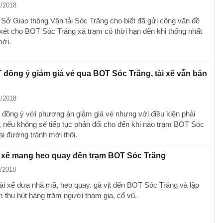
1/2018
Sở Giao thông Vận tải Sóc Trăng cho biết đã gửi công văn đề
xét cho BOT Sóc Trăng xả trạm có thời hạn đến khi thống nhất
ới.
đồng ý giảm giá vé qua BOT Sóc Trăng, tài xế vẫn băn
1/2018
ế đồng ý với phương án giảm giá vé nhưng với điều kiện phải
, nếu không sẽ tiếp tục phản đối cho đến khi nào trạm BOT Sóc
ại đường tránh mới thôi.
i xế mang heo quay đến trạm BOT Sóc Trăng
1/2018
tài xế đưa nhà mã, heo quay, gà vịt đến BOT Sóc Trăng và lập
m thu hút hàng trăm người tham gia, cổ vũ.