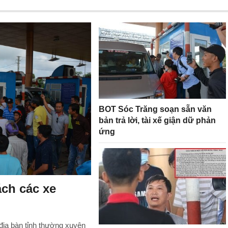
BOT Sóc Trăng soạn sẵn văn
bản trả lời, tài xế giận dữ phản
ứng
ch các xe
địa bàn tỉnh thường xuyên