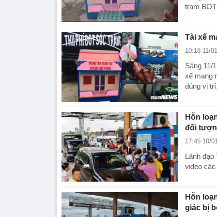
trạm BOT 
Tài xế m
10:18 11/0
Sáng 11/1,
xế mang n
đúng vị trí
Hỗn loạn
đối tượn
17:45 10/0
Lãnh đạo 
video các
Hỗn loạn
giác bị b