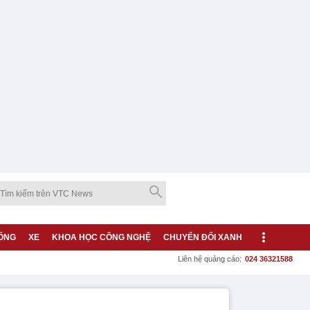
ỐNG
XE
KHOA HỌC CÔNG NGHỆ
CHUYỂN ĐỔI XANH
Liên hệ quảng cáo:
024 36321588