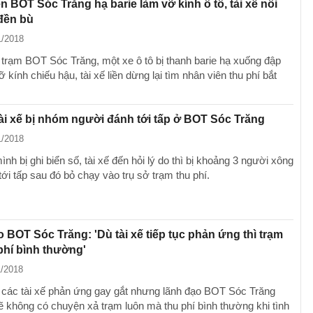
n BOT Sóc Trăng hạ barie làm vỡ kính ô tô, tài xế nổi
đền bù
1/2018
a trạm BOT Sóc Trăng, một xe ô tô bị thanh barie hạ xuống đập
 kính chiếu hậu, tài xế liền dừng lại tìm nhân viên thu phí bắt
ài xế bị nhóm người đánh tới tấp ở BOT Sóc Trăng
1/2018
nh bị ghi biển số, tài xế đến hỏi lý do thì bị khoảng 3 người xông
ới tấp sau đó bỏ chạy vào trụ sở trạm thu phí.
 BOT Sóc Trăng: 'Dù tài xế tiếp tục phản ứng thì trạm
phí bình thường'
1/2018
 các tài xế phản ứng gay gắt nhưng lãnh đạo BOT Sóc Trăng
sẽ không có chuyện xả trạm luôn mà thu phí bình thường khi tình