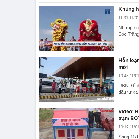
Khủng h
11:31 11/0
Những ngà
Sóc Trăng
Hỗn loạn
mới
10:48 11/0
UBND tỉnh
đầu tư xả 
Video: H
trạm BO
10:19 11/0
Sáng 11/1