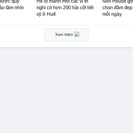
 được quy
Hé lộ manh mối các vị trí
Nini House gợi
ảo tầm nhìn
nghi có hơn 200 hài cốt liệt
chọn đầm đẹp 
sỹ ở Huế
mỗi ngày
Xem thêm