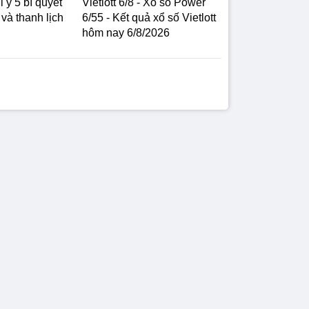
 ý 5 bí quyết
Vietlott 6/8 - Xổ số Power
và thanh lịch
6/55 - Kết quả xổ số Vietlott
hôm nay 6/8/2026