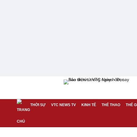
THỜI SỰ
VTC NEWS TV
KINH TẾ
THỂ THAO
THẾ G