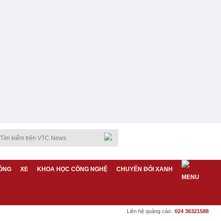
ỐNG
XE
KHOA HỌC CÔNG NGHỆ
CHUYỂN ĐỔI XANH
Liên hệ quảng cáo:
024 36321588