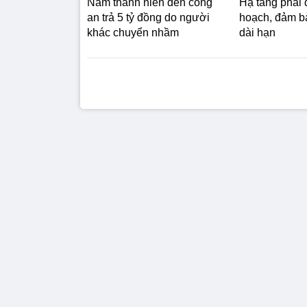
Nam thanh niên đến công
Hạ tầng phải
an trả 5 tỷ đồng do người
hoạch, đảm b
khác chuyển nhầm
dài hạn