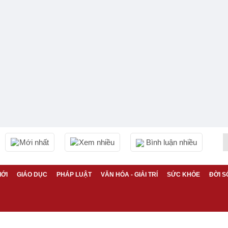
Mới nhất
Xem nhiều
Bình luận nhiều
IỚI
GIÁO DỤC
PHÁP LUẬT
VĂN HÓA - GIẢI TRÍ
SỨC KHỎE
ĐỜI S