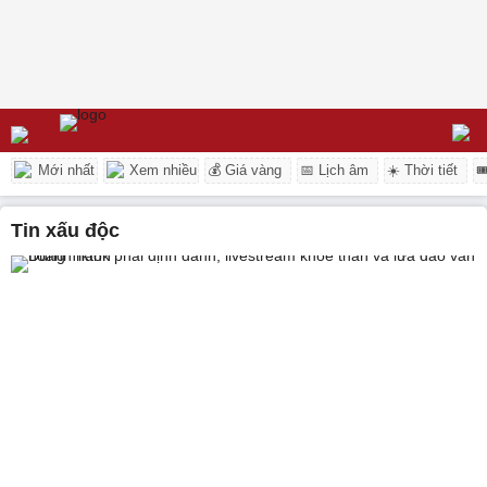
Mới nhất
Xem nhiều
💰 Giá vàng
📅 Lịch âm
☀️ Thời tiết

tin xấu độc