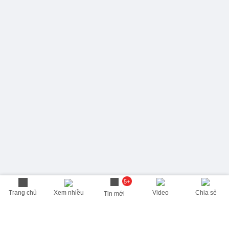
5+
Trang chủ
Xem nhiều
Video
Chia sẻ
Tin mới