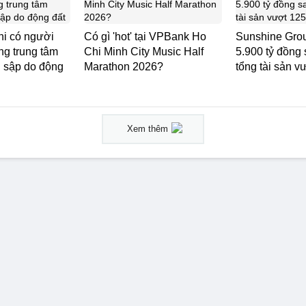
hi có người
Có gì 'hot' tại VPBank Ho
Sunshine Grou
ong trung tâm
Chi Minh City Music Half
5.900 tỷ đồng 
ị sập do động
Marathon 2026?
tổng tài sản v
Xem thêm