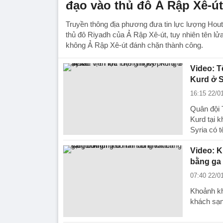
đạo vào thủ đô Ả Rập Xê-út
Truyền thông địa phương đưa tin lực lượng Hout
thủ đô Riyadh của Ả Rập Xê-út, tuy nhiên tên lử
không Ả Rập Xê-út đánh chặn thành công.
Video: T
Kurd ở S
16:15 22/0
Quân đội 
Kurd tại k
Syria có t
Video: K
bằng ga
07:40 22/0
Khoảnh khắ
khách sạn 