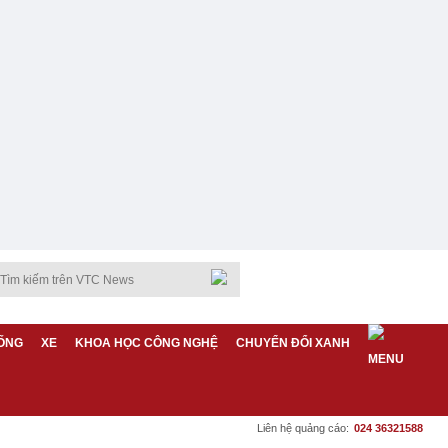
ỐNG
XE
KHOA HỌC CÔNG NGHỆ
CHUYỂN ĐỔI XANH
Liên hệ quảng cáo:
024 36321588