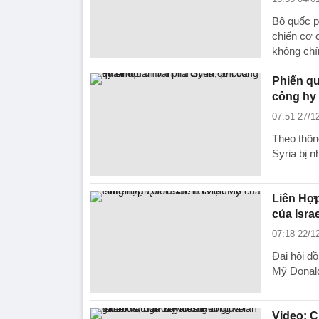
Bộ quốc p
chiến cơ 
không chí
Phiến qu
công hy 
07:51 27/1
Theo thông
Syria bị 
Liên Hợp
của Israe
07:18 22/1
Đại hội đ
Mỹ Donald
Video: C