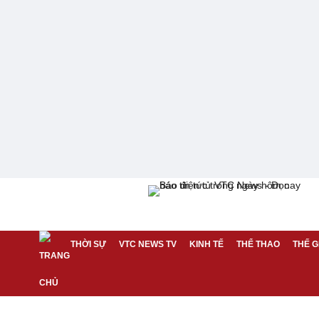
THỜI SỰ
VTC NEWS TV
KINH TẾ
THỂ THAO
THẾ G