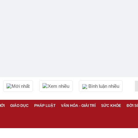
Mới nhất
Xem nhiều
Bình luận nhiều
IỚI
GIÁO DỤC
PHÁP LUẬT
VĂN HÓA - GIẢI TRÍ
SỨC KHỎE
ĐỜI S