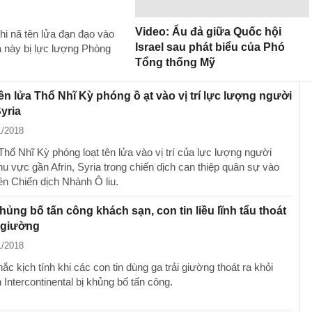
Video: Ẩu đả giữa Quốc hội
hi nã tên lửa đạn đạo vào
Israel sau phát biểu của Phó
a này bị lực lượng Phòng
Tổng thống Mỹ
ên lửa Thổ Nhĩ Kỳ phóng ồ ạt vào vị trí lực lượng người
yria
1/2018
Thổ Nhĩ Kỳ phóng loạt tên lửa vào vị trí của lực lượng người
hu vực gần Afrin, Syria trong chiến dịch can thiệp quân sự vào
ên Chiến dịch Nhành Ô liu.
hủng bố tấn công khách sạn, con tin liều lĩnh tẩu thoát
 giường
1/2018
c kịch tính khi các con tin dùng ga trải giường thoát ra khỏi
Intercontinental bị khủng bố tấn công.