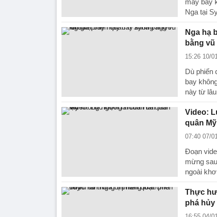
máy bay k
Nga tại Sy
Nga hạ b
bằng vũ 
15:26 10/0
Dù phiến
bay không
này từ lâu
Video: L
quân Mỹ
07:40 07/0
Đoạn vide
mừng sau 
ngoài khơ
Thực hư 
phá hủy
16:55 04/0