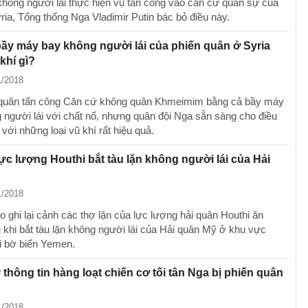
hông người lái thực hiện vụ tấn công vào căn cứ quân sự của
ria, Tổng thống Nga Vladimir Putin bác bỏ điều này.
ầy máy bay không người lái của phiến quân ở Syria
khí gì?
1/2018
 quân tấn công Căn cứ không quân Khmeimim bằng cả bầy máy
 người lái với chất nổ, nhưng quân đội Nga sẵn sàng cho điều
 với những loại vũ khí rất hiệu quả.
ực lượng Houthi bắt tàu lặn không người lái của Hải
1/2018
o ghi lại cảnh các thợ lặn của lực lượng hải quân Houthi ăn
khi bắt tàu lặn không người lái của Hải quân Mỹ ở khu vực
i bờ biển Yemen.
thông tin hàng loạt chiến cơ tối tân Nga bị phiến quân
1/2018