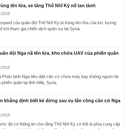
rúng tên lửa, xe tăng Thổ Nhĩ Kỳ nổ tan tành
1/2018
eopard của quân đội Thổ Nhĩ Kỳ bị trúng tên lửa của lực lượng
 khi tham gia chiến dịch quân sự tại Syria.
uân đội Nga nã tên lửa, kho chứa UAV của phiến quân
1/2018
 Pháo binh Nga tiêu diệt căn cứ chứa máy bay không người lái
phiến quân tại tỉnh Idlib, Syria.
n khẳng định biết kẻ đứng sau vụ tấn công căn cứ Nga
1/2018
ước đó có thông tin cho rằng Thổ Nhĩ Kỳ có thể là phía cung cấp