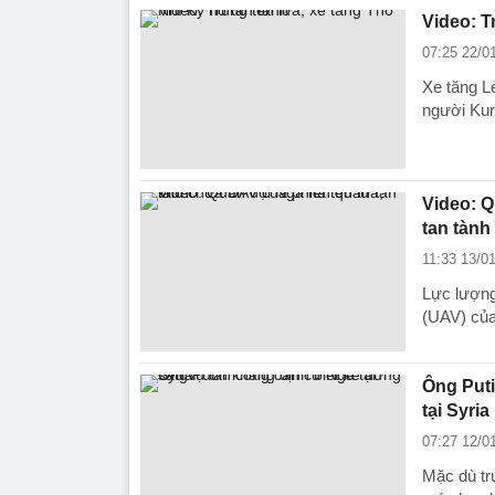
Video: T
07:25 22/0
Xe tăng L
người Kurd
Video: Q
tan tành
11:33 13/0
Lực lượng
(UAV) của 
Ông Puti
tại Syria
07:27 12/0
Mặc dù tr