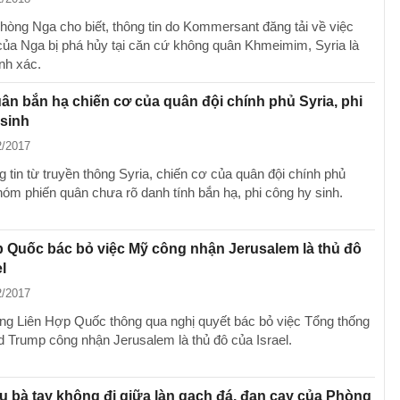
hòng Nga cho biết, thông tin do Kommersant đăng tải về việc
của Nga bị phá hủy tại căn cứ không quân Khmeimim, Syria là
nh xác.
ân bắn hạ chiến cơ của quân đội chính phủ Syria, phi
sinh
2/2017
 tin từ truyền thông Syria, chiến cơ của quân đội chính phủ
nhóm phiến quân chưa rõ danh tính bắn hạ, phi công hy sinh.
 Quốc bác bỏ việc Mỹ công nhận Jerusalem là thủ đô
l
2/2017
ồng Liên Hợp Quốc thông qua nghị quyết bác bỏ việc Tổng thống
 Trump công nhận Jerusalem là thủ đô của Israel.
ụ bà tay không đi giữa làn gạch đá, đạn cay của Phòng