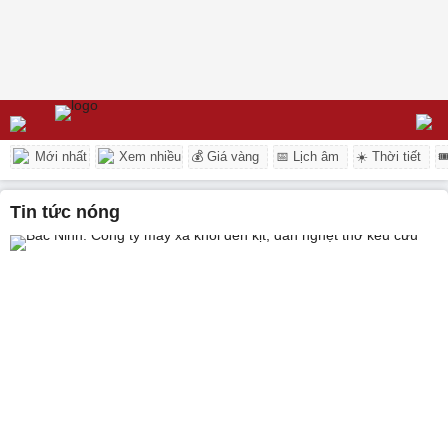
Mới nhất
Xem nhiều
💰 Giá vàng
📅 Lịch âm
☀️ Thời tiết

tin tức nóng