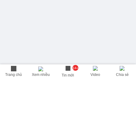
14+
Trang chủ
Xem nhiều
Video
Chia sẻ
Tin mới