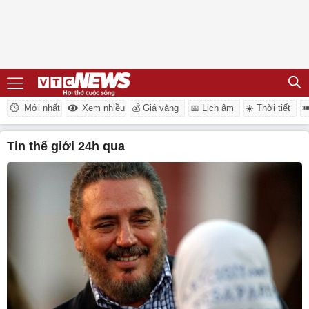
Mới nhất
Xem nhiều
💰 Giá vàng
📅 Lịch âm
☀️ Thời tiết

tin thế giới 24h qua