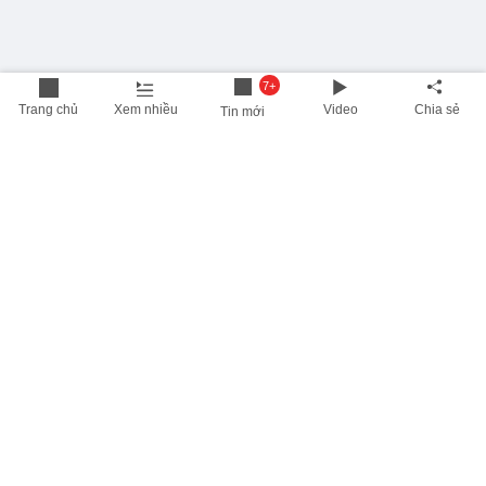
7+
Trang chủ
Xem nhiều
Video
Chia sẻ
Tin mới
THÔNG TIN HỮU ÍCH
Cập nhật nhanh các thông tin được quan tâm mỗi ngày