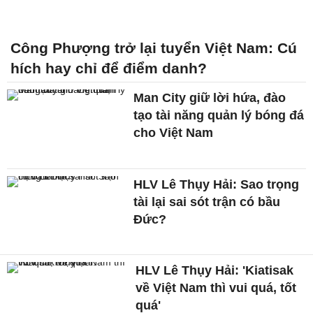
Công Phượng trở lại tuyển Việt Nam: Cú
hích hay chỉ để điểm danh?
Man City giữ lời hứa, đào
tạo tài năng quản lý bóng đá
cho Việt Nam
HLV Lê Thụy Hải: Sao trọng
tài lại sai sót trận có bầu
Đức?
HLV Lê Thụy Hải: 'Kiatisak
về Việt Nam thì vui quá, tốt
quá'