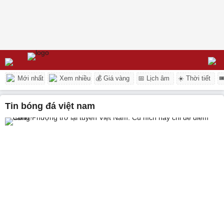
Mới nhất
Xem nhiều
💰 Giá vàng
📅 Lịch âm
☀️ Thời tiết

tin bóng đá việt nam