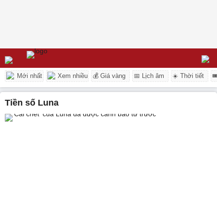
Mới nhất
Xem nhiều
💰 Giá vàng
📅 Lịch âm
☀️ Thời tiết

tiền số Luna