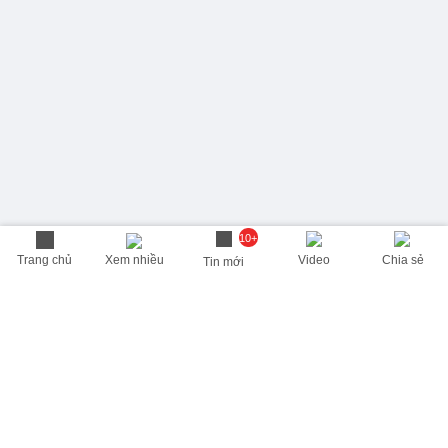
10+
Trang chủ
Xem nhiều
Video
Chia sẻ
Tin mới