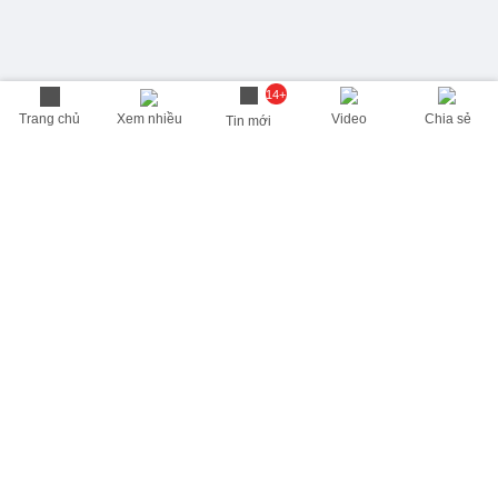
14+
Trang chủ
Xem nhiều
Video
Chia sẻ
Tin mới
THÔNG TIN HỮU ÍCH
Cập nhật nhanh các thông tin được quan tâm mỗi ngày