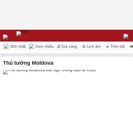
Mới nhất
Xem nhiều
💰 Giá vàng
📅 Lịch âm
☀️ Thời tiết

thủ tướng Moldova