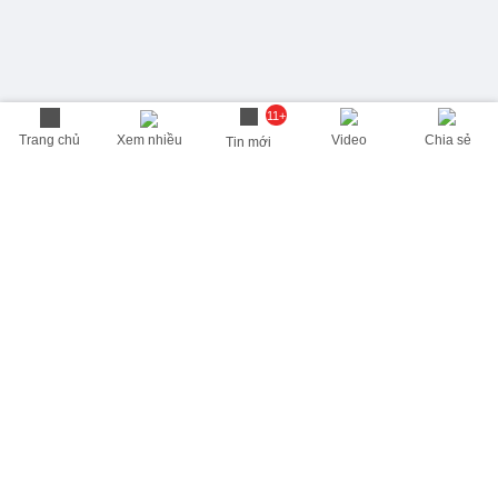
11+
Trang chủ
Xem nhiều
Video
Chia sẻ
Tin mới
THÔNG TIN HỮU ÍCH
Cập nhật nhanh các thông tin được quan tâm mỗi ngày