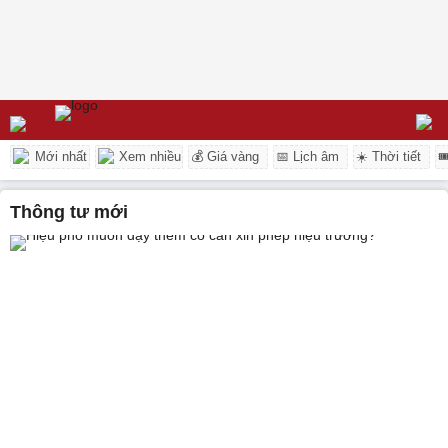
Mới nhất
Xem nhiều
💰 Giá vàng
📅 Lịch âm
☀️ Thời tiết

Thông tư mới