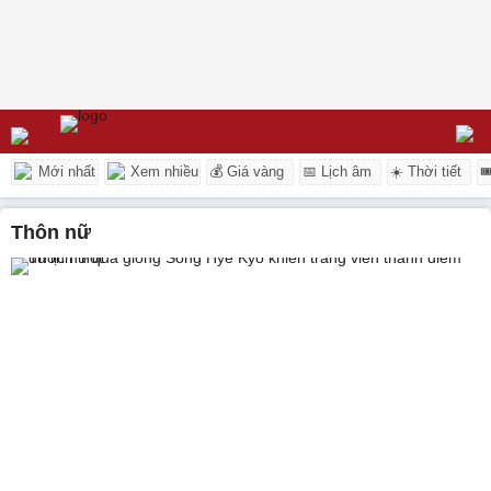
Mới nhất
Xem nhiều
💰 Giá vàng
📅 Lịch âm
☀️ Thời tiết

thôn nữ