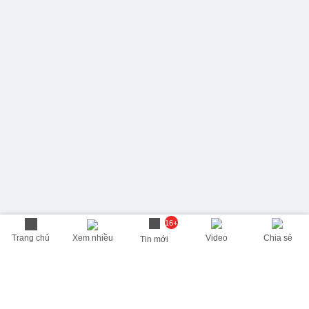
16+
Trang chủ
Xem nhiều
Video
Chia sẻ
Tin mới