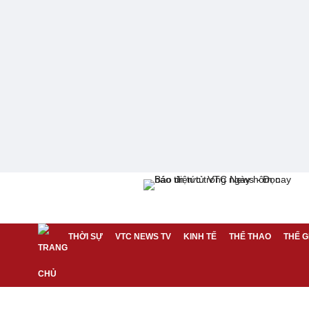
THỜI SỰ
VTC NEWS TV
KINH TẾ
THỂ THAO
THẾ G