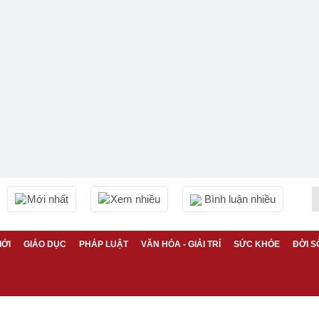
Mới nhất
Xem nhiều
Bình luận nhiều
IỚI
GIÁO DỤC
PHÁP LUẬT
VĂN HÓA - GIẢI TRÍ
SỨC KHỎE
ĐỜI S