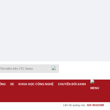
ỐNG
XE
KHOA HỌC CÔNG NGHỆ
CHUYỂN ĐỔI XANH
Liên hệ quảng cáo:
024 36321588