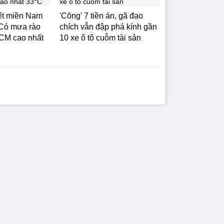
iết miền Nam
'Cõng' 7 tiền án, gã đạo
 Có mưa rào
chích vẫn đập phá kính gần
CM cao nhất
10 xe ô tô cuỗm tài sản