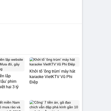
Khởi tố 'ông trùm' máy hát
iên lập
karaoke VietKTV Vũ Phi
 lậu' phim
Điệp
ệt hại 3 tỷ