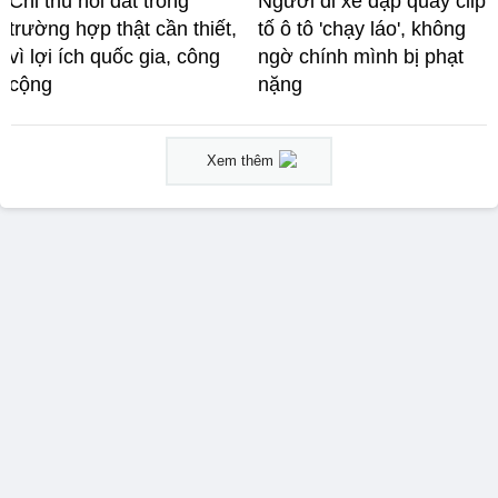
Chỉ thu hồi đất trong
Người đi xe đạp quay clip
trường hợp thật cần thiết,
tố ô tô 'chạy láo', không
vì lợi ích quốc gia, công
ngờ chính mình bị phạt
cộng
nặng
Xem thêm