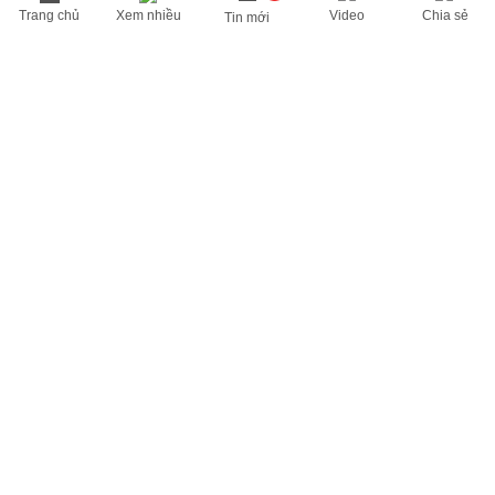
Trang chủ
Xem nhiều
Video
Chia sẻ
Tin mới
THÔNG TIN HỮU ÍCH
Cập nhật nhanh các thông tin được quan tâm mỗi ngày
Lịch âm hôm nay
Dự báo thời tiết hôm nay