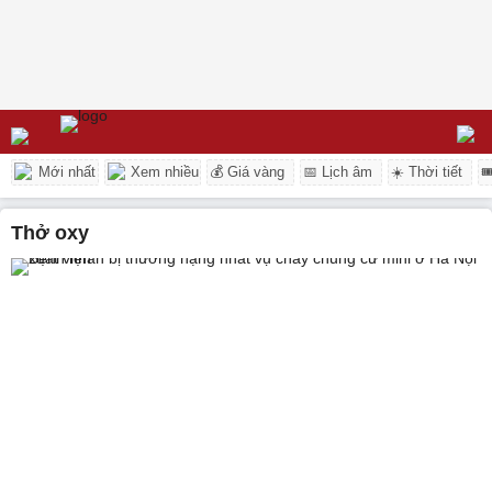
Mới nhất
Xem nhiều
💰 Giá vàng
📅 Lịch âm
☀️ Thời tiết

thở oxy