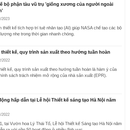
 kế bộ phận tàu vũ trụ 'giống xương của người ngoài
h'
2/2023
thiết kế tích hợp trí tuệ nhân tạo (AI) giúp NASA chế tạo các bộ
 lượng nhẹ trong thời gian nhanh chóng.
 thiết kế, quy trình sản xuất theo hướng tuần hoàn
2/2022
hiết kế, quy trình sản xuất theo hướng tuần hoàn là hàm ý của
hính sách trách nhiệm mở rộng của nhà sản xuất (EPR).
động hấp dẫn tại Lễ hội Thiết kế sáng tạo Hà Nội năm
1/2022
1, tại Vườn hoa Lý Thái Tổ, Lễ hội Thiết kế Sáng tạo Hà Nội năm
ễn ra với gần 50 hoạt động ở nhiều lĩnh vực.