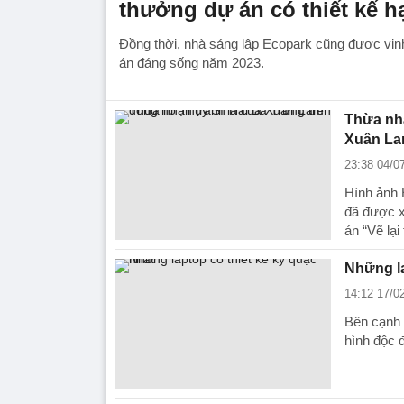
thưởng dự án có thiết kế hạ
Đồng thời, nhà sáng lập Ecopark cũng được vinh
án đáng sống năm 2023.
Thừa nhậ
Xuân L
23:38 04/0
Hình ảnh 
đã được x
án “Vẽ lại
Những la
14:12 17/0
Bên cạnh 
hình độc đ