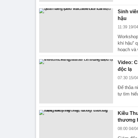
Sinh viê
hậu
11:39 19/0
Workshop 
khí hậu” q
hoạch và 
Video: C
độc lạ
07:30 15/0
Để thỏa n
tự tìm hiể
Kiều Thu
thương h
08:00 04/0