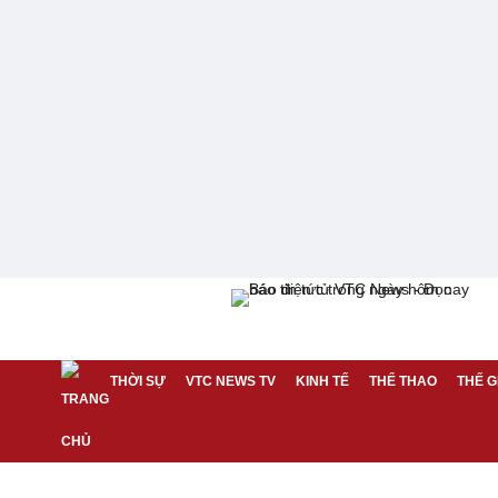
THỜI SỰ
VTC NEWS TV
KINH TẾ
THỂ THAO
THẾ G