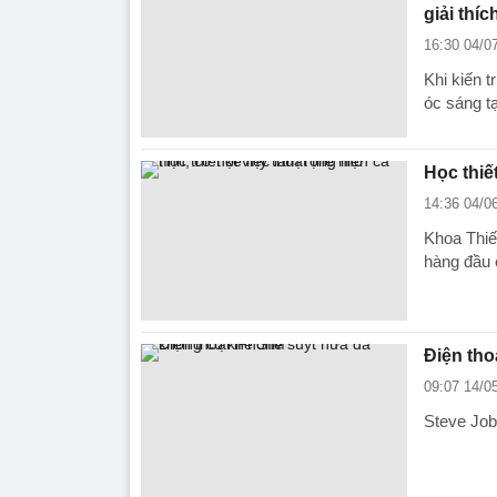
giải thíc
16:30 04/0
Khi kiến 
óc sáng tạ
Học thiế
14:36 04/0
Khoa Thiế
hàng đầu 
Điện tho
09:07 14/0
Steve Job