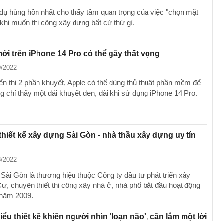
dụ hùng hồn nhất cho thấy tầm quan trọng của việc "chọn mặt
 khi muốn thi công xây dựng bất cứ thứ gì.
 mới trên iPhone 14 Pro có thể gây thất vọng
9/2022
iển thị 2 phần khuyết, Apple có thể dùng thủ thuật phần mềm để
g chỉ thấy một dải khuyết đen, dài khi sử dụng iPhone 14 Pro.
thiết kế xây dựng Sài Gòn - nhà thầu xây dựng uy tín
8/2022
Sài Gòn là thương hiệu thuộc Công ty đầu tư phát triển xây
ư, chuyên thiết thi công xây nhà ở, nhà phố bắt đầu hoạt động
 năm 2009.
ểu thiết kế khiến người nhìn 'loạn não', cần lắm một lời