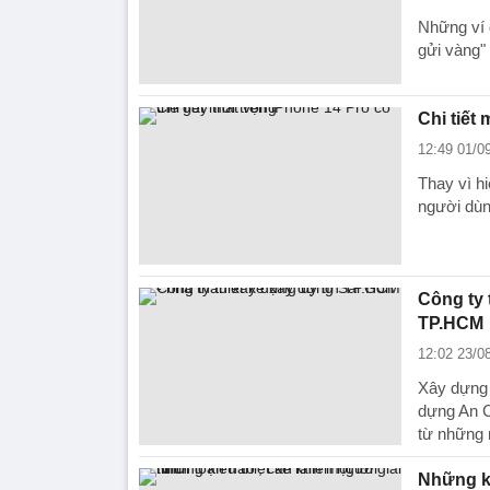
Những ví 
gửi vàng"
Chi tiết
12:49 01/0
Thay vì h
người dùn
Công ty 
TP.HCM
12:02 23/0
Xây dựng 
dựng An C
từ những
Những ki