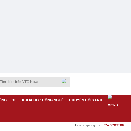
ỐNG
XE
KHOA HỌC CÔNG NGHỆ
CHUYỂN ĐỔI XANH
Liên hệ quảng cáo:
024 36321588