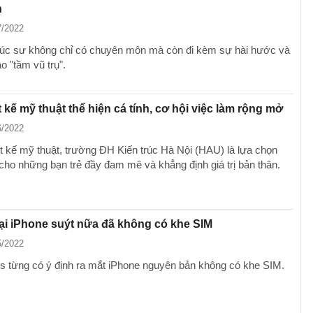
h
7/2022
trúc sư không chỉ có chuyên môn mà còn đi kèm sự hài hước và
o "tầm vũ trụ".
t kế mỹ thuật thể hiện cá tính, cơ hội việc làm rộng mở
6/2022
t kế mỹ thuật, trường ĐH Kiến trúc Hà Nội (HAU) là lựa chọn
cho những bạn trẻ đầy đam mê và khẳng định giá trị bản thân.
ại iPhone suýt nữa đã không có khe SIM
5/2022
s từng có ý định ra mắt iPhone nguyên bản không có khe SIM.