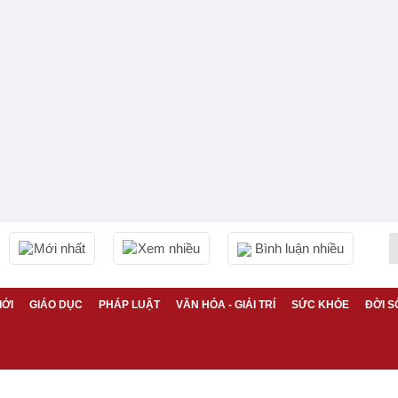
Mới nhất
Xem nhiều
Bình luận nhiều
IỚI
GIÁO DỤC
PHÁP LUẬT
VĂN HÓA - GIẢI TRÍ
SỨC KHỎE
ĐỜI S