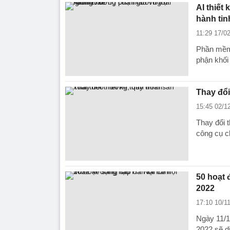
AI thiết
hành tin
11:29 17/0
Phần mềm 
phận khối
Thay đổi
15:45 02/1
Thay đổi t
công cụ c
50 hoạt 
2022
17:10 10/1
Ngày 11/1
2022 sẽ di