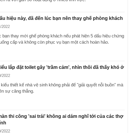
ấu hiệu này, đã đến lúc bạn nên thay ghế phòng khách
1/2022
c bạn thay mới ghế phòng khách nếu phát hiện 5 dấu hiệu chứng
xuống cấp và không còn phục vụ bạn một cách hoàn hảo.
ểu lắp đặt toilet gây 'trầm cảm', nhìn thôi đã thấy khó ở
0/2022
iểu thiết kế nhà vệ sinh không phải để "giải quyết nỗi buồn" mà
lên sự căng thẳng.
n thi công 'sai trái' không ai dám nghĩ tới của các thợ
ính
0/2022