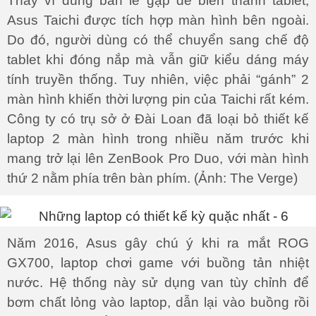
Thay vì dùng bản lề gập để biến thành tablet,
Asus Taichi được tích hợp màn hình bên ngoài.
Do đó, người dùng có thể chuyển sang chế độ
tablet khi đóng nắp mà vẫn giữ kiểu dáng máy
tính truyền thống. Tuy nhiên, việc phải “gánh” 2
màn hình khiến thời lượng pin của Taichi rất kém.
Công ty có trụ sở ở Đài Loan đã loại bỏ thiết kế
laptop 2 màn hình trong nhiều năm trước khi
mang trở lại lên ZenBook Pro Duo, với màn hình
thứ 2 nằm phía trên bàn phím. (Ảnh: The Verge)
Năm 2016, Asus gây chú ý khi ra mắt ROG
GX700, laptop chơi game với buồng tản nhiệt
nước. Hệ thống này sử dụng van tùy chỉnh để
bơm chất lỏng vào laptop, dẫn lại vào buồng rồi