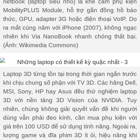
netbook (laptop siêu nhỏ) là khe cắm phụ kiện
MobilityPLUS Module, hỗ trợ gắn đồng hồ báo
thức, GPU, adapter 3G hoặc điện thoại VoIP. Do
ra mắt cùng năm với iPhone (2007), không ngạc
nhiên khi Via NanoBook nhanh chóng thất bại.
(Ảnh: Wikimedia Commons)
Laptop 3D từng tồn tại trong thời gian ngắn trước
khi chịu chung số phận với TV 3D. Các hãng Dell,
MSI, Sony, HP hay Asus đều thử nghiệm laptop
3D với nền tảng 3D Vision của NVIDIA. Tuy
nhiên, chúng không giải quyết vấn đề khi người
dùng vẫn phải đeo kính, cần mua phụ kiện với
giá trên 100 USD để sử dụng tính năng. Ngoài ra,
lượng game và đĩa phim 3D ít ỏi, hiệu năng khi