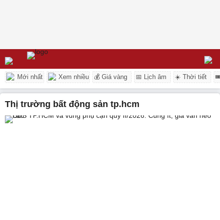
Mới nhất
Xem nhiều
💰 Giá vàng
📅 Lịch âm
☀️ Thời tiết

thị trường bất động sản tp.hcm