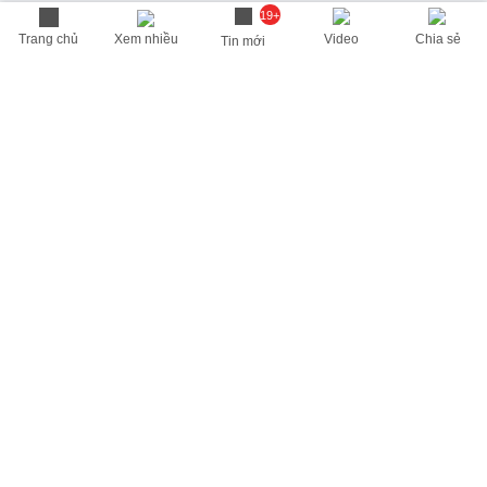
19+
Trang chủ
Xem nhiều
Video
Chia sẻ
Tin mới
THÔNG TIN HỮU ÍCH
Cập nhật nhanh các thông tin được quan tâm mỗi ngày
Lịch âm hôm nay
Dự báo thời tiết hôm nay