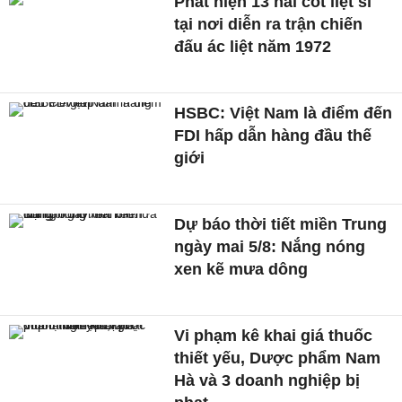
Phát hiện 13 hài cốt liệt sĩ
tại nơi diễn ra trận chiến
đấu ác liệt năm 1972
HSBC: Việt Nam là điểm đến
FDI hấp dẫn hàng đầu thế
giới
Dự báo thời tiết miền Trung
ngày mai 5/8: Nắng nóng
xen kẽ mưa dông
Vi phạm kê khai giá thuốc
thiết yếu, Dược phẩm Nam
Hà và 3 doanh nghiệp bị