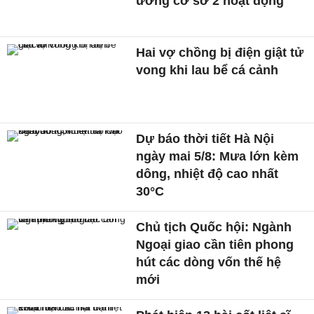
ương cơ sở 2 hoạt động
Hai vợ chồng bị điện giật tử
vong khi lau bể cá cảnh
Dự báo thời tiết Hà Nội
ngày mai 5/8: Mưa lớn kèm
dông, nhiệt độ cao nhất
30°C
Chủ tịch Quốc hội: Ngành
Ngoại giao cần tiên phong
hút các dòng vốn thế hệ
mới